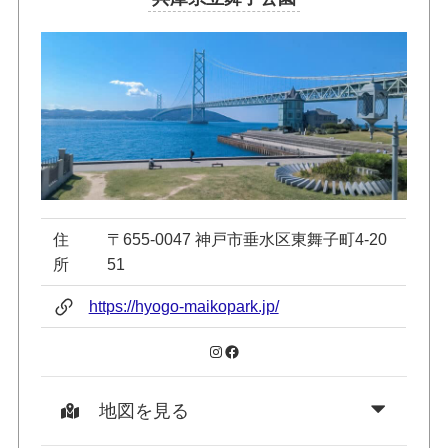
住
〒655-0047 神戸市垂水区東舞子町4-20
所
51
https://hyogo-maikopark.jp/
Instagram
Facebook
地図を見る