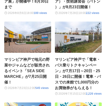
ア展」が開催中！8月30日
ア）・技術講習会（バトン
まで
）」が8月23日開催！
2026年8月6日
18:00
100 views
2026年7月28日
18:00
222 views
マリンピア神戸で地元の野
マリンピア神戸で「電車・
菜やジャムなどが販売され
バス乗りトクキャンペー
るイベント「SEA SIDE
ン」が7月17日～20日・25
MARCHE」が7月25日開
日・26日に開催！電車・バ
催！
スでの来館で1,000円分の
お買物券がもらえる！
2026年7月23日
12:00
545 views
2026年7月15日
12:00
2,226 views