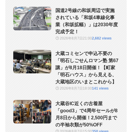
国道2号線の和坂周辺で実施
されている「和坂4車線化事
業（和坂拡幅）」は2030年度
完成予定！
2026年8月7日
21:00
2,682 views
大蔵コミセンで申込不要の
「明石しごせんロマン塾 第67
講」が8月18日開催！【町家
「明石ハウス」から見える、
大蔵地区のいまとこれから】
2026年8月7日
18:00
141 views
大蔵谷IC近くの古着屋
「good3」で4周年セールが8
月8日から開催！2,500円まで
の半袖衣類が50%OFF
2026年8月7日
15:00
350 views