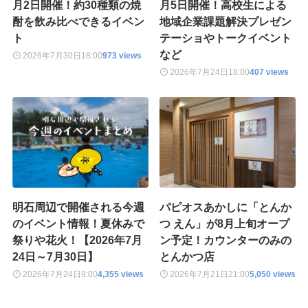
月2日開催！約30種類の焼
月5日開催！高校生による
酎を飲み比べできるイベン
地域企業課題解決プレゼン
ト
テーショやトークイベント
など
2026年7月30日
18:00
973 views
2026年7月24日
18:00
407 views
明石周辺で開催される今週
パピオスあかしに「とんか
のイベント情報！夏休みで
つ えん」が8月上旬オープ
祭りや花火！【2026年7月
ン予定！カウンターのみの
24日～7月30日】
とんかつ店
2026年7月24日
9:00
4,355 views
2026年7月21日
21:00
5,050 views