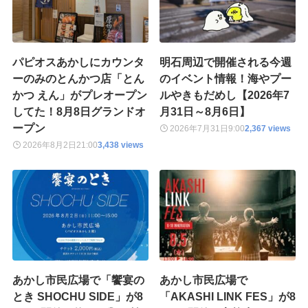
パピオスあかしにカウンタ
明石周辺で開催される今週
ーのみのとんかつ店「とん
のイベント情報！海やプー
かつ えん」がプレオープン
ルやきもだめし【2026年7
してた！8月8日グランドオ
月31日～8月6日】
ープン
2026年7月31日
9:00
2,367 views
2026年8月2日
21:00
3,438 views
あかし市民広場で「饗宴の
あかし市民広場で
とき SHOCHU SIDE」が8
「AKASHI LINK FES」が8