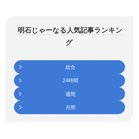
明石じゃーなる人気記事ランキン
グ
総合
24時間
週間
月間