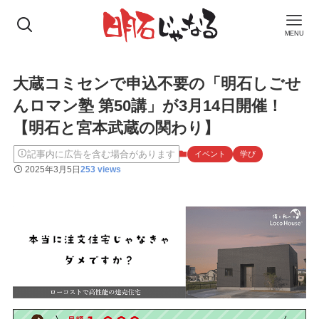
MENU
大蔵コミセンで申込不要の「明石しごせ
んロマン塾 第50講」が3月14日開催！
【明石と宮本武蔵の関わり】
記事内に広告を含む場合があります
イベント
学び
2025年3月5日
253 views