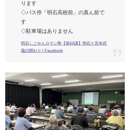
ります
◇バス停「明石高校前」の真ん前で
す
◇駐車場はありません
明石しごせんロマン塾【第50講】明石と宮本武
蔵の関わり | Facebook