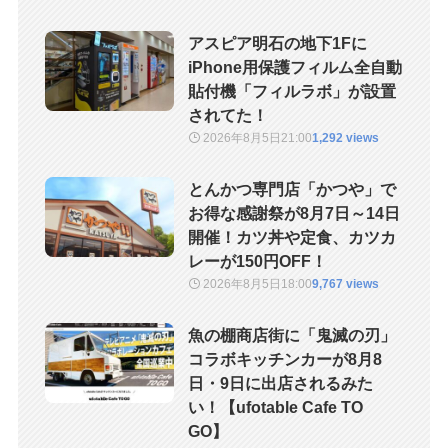
アスピア明石の地下1Fに
iPhone用保護フィルム全自動
貼付機「フィルラボ」が設置
されてた！
2026年8月5日
21:00
1,292 views
とんかつ専門店「かつや」で
お得な感謝祭が8月7日～14日
開催！カツ丼や定食、カツカ
レーが150円OFF！
2026年8月5日
18:00
9,767 views
魚の棚商店街に「鬼滅の刃」
コラボキッチンカーが8月8
日・9日に出店されるみた
い！【ufotable Cafe TO
GO】