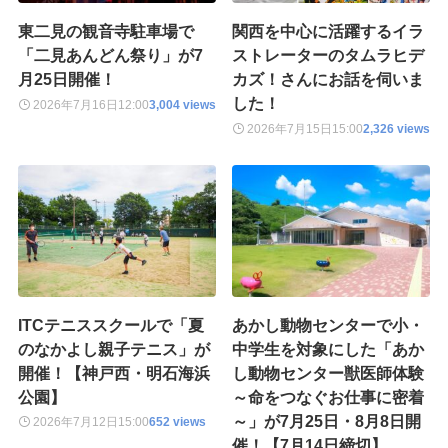
東二見の観音寺駐車場で
関西を中心に活躍するイラ
「二見あんどん祭り」が7
ストレーターのタムラヒデ
月25日開催！
カズ！さんにお話を伺いま
した！
2026年7月16日
12:00
3,004 views
2026年7月15日
15:00
2,326 views
ITCテニススクールで「夏
あかし動物センターで小・
のなかよし親子テニス」が
中学生を対象にした「あか
開催！【神戸西・明石海浜
し動物センター獣医師体験
公園】
～命をつなぐお仕事に密着
～」が7月25日・8月8日開
2026年7月12日
15:00
652 views
催！【7月14日締切】