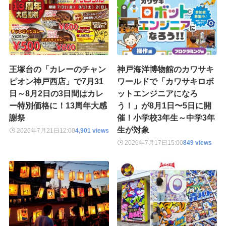
王塚台の「カレーのチャン
神戸海洋博物館のカワサキ
ピオン神戸西店」で7月31
ワールドで「カワサキロボ
日～8月2日の3日間はカレ
ットエンジニアになろ
ー特別価格に！13周年大感
う！」が8月1日〜5日に開
謝祭
催！小学校3年生～中学3年
生が対象
2026年7月21日
12:00
4,901 views
2026年7月17日
15:00
849 views