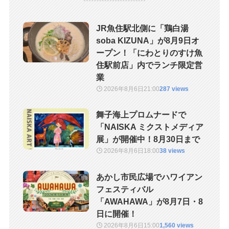
JR魚住駅北側に「鶏白湯
soba KIZUNA」が8月9日オ
ープン！「にわとりのすけ魚
住駅前店」内でランチ限定営
業
2026年8月6日
21:00
287 views
舞子海上プロムナードで
「NAISKA ミクストメディア
展」が開催中！8月30日まで
2026年8月6日
18:00
38 views
あかし市民広場でハワイアン
フェスティバル
「AWAHAWA」が8月7日・8
日に開催！
2026年8月6日
15:00
1,560 views