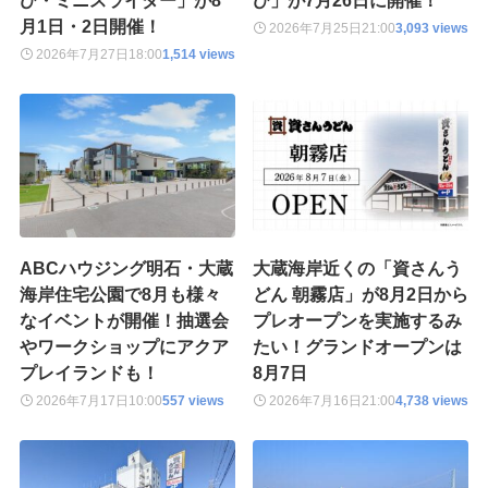
び・ミニスライダー」が8
び」が7月26日に開催！
月1日・2日開催！
2026年7月25日
21:00
3,093 views
2026年7月27日
18:00
1,514 views
ABCハウジング明石・大蔵
大蔵海岸近くの「資さんう
海岸住宅公園で8月も様々
どん 朝霧店」が8月2日から
なイベントが開催！抽選会
プレオープンを実施するみ
やワークショップにアクア
たい！グランドオープンは
プレイランドも！
8月7日
2026年7月17日
10:00
557 views
2026年7月16日
21:00
4,738 views