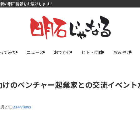
最新の明石情報をお届けします！
ってみた
ニュース
おでかけ
ヒト・団体
おみやげ
向けのベンチャー起業家との交流イベント
】
1月27日
234 views