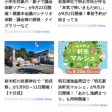
小学生対象の「親子で議会
岩屋神社で明石市民が作る
体験ツアー」が8月22日開
「本気で怖いきもだめし」
催！模擬本会議のシナリオ
が8月2日開催！事前予約が
体験・議会棟の探検・クイ
始まってる
ズラリーなど
2026年7月7日
12:00
2,293 views
2026年8月3日
18:00
229 views
材木町の岩屋神社で「初戎
明石浦漁協周辺で「明石新
祭」が1月9日～11日開催！
浜軒先マルシェ」が9月28
【十日戎】
日開催！「あかし漁網まつ
り」も同時開催！
2026年1月7日
21:00
2,659 views
2025年9月24日
15:00
3,574 views