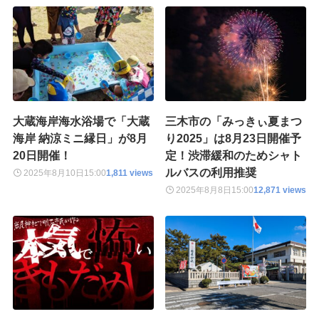
大蔵海岸海水浴場で「大蔵
三木市の「みっきぃ夏まつ
海岸 納涼ミニ縁日」が8月
り2025」は8月23日開催予
20日開催！
定！渋滞緩和のためシャト
ルバスの利用推奨
2025年8月10日
15:00
1,811 views
2025年8月8日
15:00
12,871 views