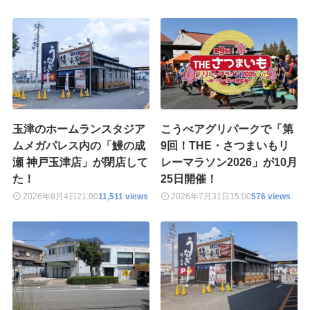
玉津のホームランスタジア
こうべアグリパークで「第
ムメガパレス内の「鰻の成
9回！THE・さつまいもリ
瀬 神戸玉津店」が閉店して
レーマラソン2026」が10月
た！
25日開催！
2026年8月4日
21:00
11,511 views
2026年7月31日
15:00
576 views