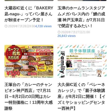
大蔵谷IC近くに「BAKERY
玉津のホームランスタジア
凪-nagu-」ってパン屋さん
ムメガパレス内の「鰻の成
が秋頃オープン予定！
瀬 神戸玉津店」が7月31日
で閉店するみたい！
2026年7月28日
9:00
4,728 views
2026年7月27日
21:00
26,843 views
王塚台の「カレーのチャン
大久保IC近くの「ペレーネ
ピオン神戸西店」で7月31
カレッジ」で「親子体験講
日～8月2日の3日間はカレ
座」が8月2日に開催！【イ
ー特別価格に！13周年大感
ズミヤショッピングセンタ
謝祭
ー西神戸】