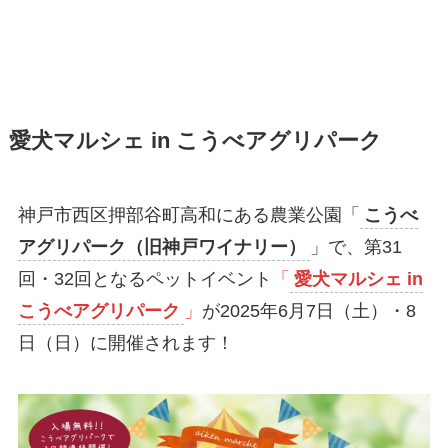
愛犬マルシェ in こうべアグリパーク
神戸市西区押部谷町高和にある農業公園「
こうべ
アグリパーク（旧神戸ワイナリー）
」で、第31
回・32回となるペットイベント
「
愛犬マルシェ in
こうべアグリパーク
」
が2025年6月7日（土）・8
日（日）に開催されます！