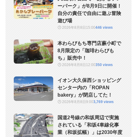
ーパーク」が8月9日に開催！
自分の責任で自由に遊ぶ冒険
遊び場
2026年8月8日
15:00
446 views
本わらびもち専門店蕨小町で
8月限定の「珈琲わらびも
ち」販売中！
2026年8月8日
12:00
350 views
イオン大久保西ショッピング
センター内の「ROPAN
bakery」が閉店してた！
2026年8月8日
9:00
3,769 views
国道2号線の和坂周辺で実施
されている「和坂4車線化事
業（和坂拡幅）」は2030年度