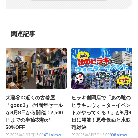
関連記事
大蔵谷IC近くの古着屋
ヒラキ岩岡店で「あの靴の
「good3」で4周年セール
ヒラキにウォ－タ－イベン
が8月8日から開催！2,500
トがやってくる！」が8月9
円までの半袖衣類が
日に開催！悪者仮面と水鉄
50%OFF
砲対決
2026年8月7日
15:00
471 views
2026年8月7日
12:00
998 views