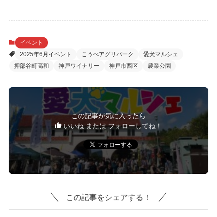
イベント
2025年6月イベント
こうべアグリパーク
愛犬マルシェ
押部谷町高和
神戸ワイナリー
神戸市西区
農業公園
この記事が気に入ったら
いいね または フォローしてね！
この記事をシェアする！