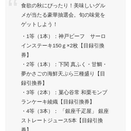
食欲の秋にぴったり！美味しいグル
メが当たる豪華抽選会。旬の味覚を
ゲットしよう！
・1等（1本）：神戸ビーフ サーロ
インステーキ150ｇ×2枚【目録引換
券】
・2等（1本）：下関 真ふく・甘鯛・
夢かさごの海鮮天ぷら三種盛り【目
録引換券】
・3等（2本）：菓心谷常 和栗モンブ
ランケーキ綾織【目録引換券】
・4等（3本）： 「銀座千疋屋」 銀座
ストレートジュース5本【目録引換
券】