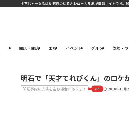
明石じゃーなるは明石市のゆるふわローカル地域情報サイトです。
開店・閉店
まち
イベント
グルメ
体験・や
明石で「天才てれびくん」のロケが
記事内に広告を含む場合があります
まち
2018年10月