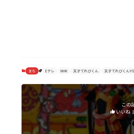
まち
Eテレ
NHK
天才てれびくん
天才てれびくんYO
この
いいね 