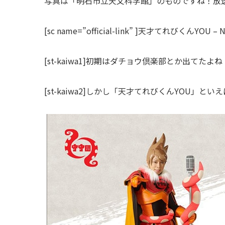
写真は「明石市立天文科学館」のものですね！放送日は
[sc name=”official-link” ]
天才てれびくんYOU – N
[st-kaiwa1]初期はダチョウ倶楽部とか出てたよね！[/s
[st-kaiwa2]しかし「天才てれびくんYOU」といえ