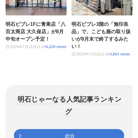
明石ビブレ1Fに青果店「八
明石ビブレ3階の「無印良
百太商店 大久保店」が8月
品」で、こども服の取り扱
中旬オープン予定！
いが8月末で終了するみた
い！
2026年7月11日
21:00
6,228 views
2026年7月6日
21:00
4,964 views
明石じゃーなる人気記事ランキン
グ
総合