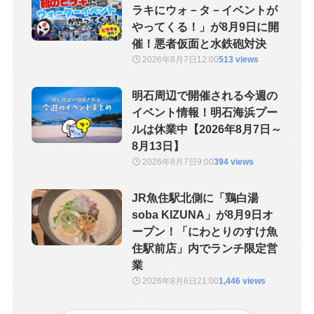
ラキにウォ－タ－イベントが
やってくる！」が8月9日に開
催！悪者仮面と水鉄砲対決
2026年8月7日
12:00
513 views
明石周辺で開催される今週の
イベント情報！明石海浜プー
ルは休業中【2026年8月7日～
8月13日】
2026年8月7日
9:00
394 views
JR魚住駅北側に「鶏白湯
soba KIZUNA」が8月9日オ
ープン！「にわとりのすけ魚
住駅前店」内でランチ限定営
業
2026年8月6日
21:00
1,446 views