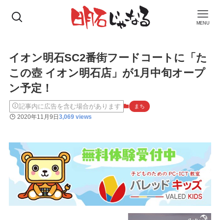
MENU
イオン明石SC2番街フードコートに「た
この壺 イオン明石店」が1月中旬オープ
ン予定！
記事内に広告を含む場合があります
まち
2020年11月9日
3,069 views