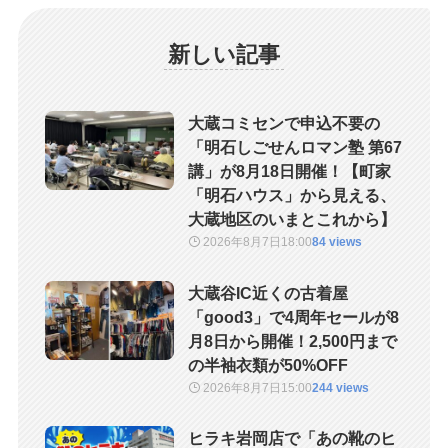
新しい記事
大蔵コミセンで申込不要の
「明石しごせんロマン塾 第67
講」が8月18日開催！【町家
「明石ハウス」から見える、
大蔵地区のいまとこれから】
2026年8月7日
18:00
84 views
大蔵谷IC近くの古着屋
「good3」で4周年セールが8
月8日から開催！2,500円まで
の半袖衣類が50%OFF
2026年8月7日
15:00
244 views
ヒラキ岩岡店で「あの靴のヒ