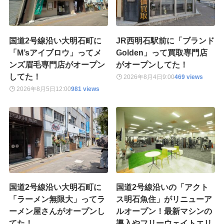
国道2号線沿い大明石町に
JR西明石駅前に「ブランド
「M’sアイブロウ」ってメ
Golden」って買取専門店
ンズ眉毛専門店がオープン
がオープンしてた！
してた！
2026年8月4日
9:00
469 views
2026年8月5日
12:00
981 views
国道2号線沿い大明石町に
国道2号線沿いの「アクト
「ラーメン無限大」ってラ
ス明石魚住」がリニューア
ーメン屋さんがオープンし
ルオープン！最新マシンの
てた！
導入やフリーウェイトエリ