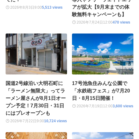
アが拡大【9月末までの体
2026年8月3日
9:00
5,513 views
験無料キャンペーンも】
2026年7月24日
12:00
470 views
国道2号線沿い大明石町に
17号池魚住みんな公園で
「ラーメン無限大」ってラ
「水鉄砲フェス」が7月20
ーメン屋さんが8月1日オー
日・8月15日開催！
プン予定！7月30日・31日
2026年7月19日
12:00
3,600 views
にはプレオープンも
2026年7月22日
9:00
10,724 views