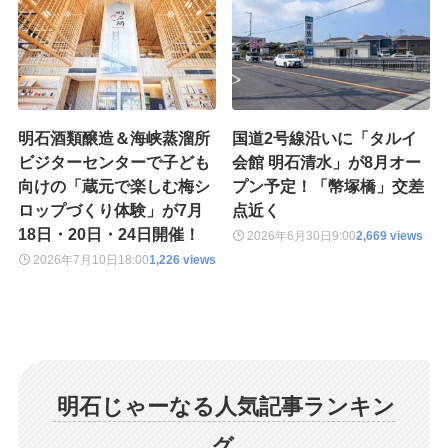
明石酒類醸造＆海峡蒸溜所
国道2号線沿いに「タルイ
ビジターセンターで子ども
会館 明石清水」が8月オー
向けの「蔵元で楽しむ梅シ
プン予定！「幣塚橋」交差
ロップづくり体験」が7月
点近く
18日・20日・24日開催！
2026年6月30日
9:00
2,669 views
2026年7月10日
18:00
1,226 views
明石じゃーなる人気記事ランキン
グ