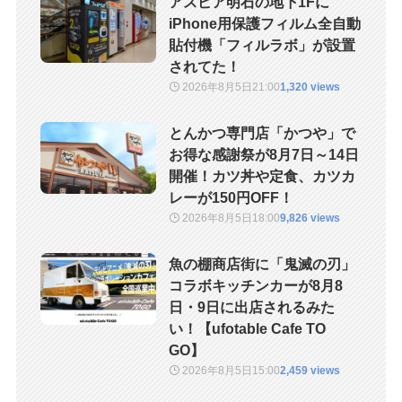
アスピア明石の地下1Fに
iPhone用保護フィルム全自動
貼付機「フィルラボ」が設置
されてた！
2026年8月5日
21:00
1,320 views
とんかつ専門店「かつや」で
お得な感謝祭が8月7日～14日
開催！カツ丼や定食、カツカ
レーが150円OFF！
2026年8月5日
18:00
9,826 views
魚の棚商店街に「鬼滅の刃」
コラボキッチンカーが8月8
日・9日に出店されるみた
い！【ufotable Cafe TO
GO】
2026年8月5日
15:00
2,459 views