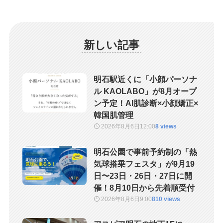
新しい記事
明石駅近くに「小顔パーソナ
ル KAOLABO」が8月オープ
ン予定！AI肌診断×小顔矯正×
韓国肌管理
2026年8月6日
12:00
8 views
明石公園で事前予約制の「熱
気球搭乗フェスタ」が9月19
日〜23日・26日・27日に開
催！8月10日から先着順受付
2026年8月6日
9:00
810 views