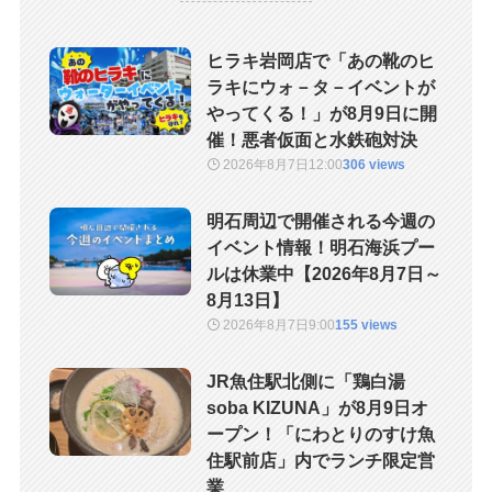
ヒラキ岩岡店で「あの靴のヒ
ラキにウォ－タ－イベントが
やってくる！」が8月9日に開
催！悪者仮面と水鉄砲対決
2026年8月7日
12:00
306 views
明石周辺で開催される今週の
イベント情報！明石海浜プー
ルは休業中【2026年8月7日～
8月13日】
2026年8月7日
9:00
155 views
JR魚住駅北側に「鶏白湯
soba KIZUNA」が8月9日オ
ープン！「にわとりのすけ魚
住駅前店」内でランチ限定営
業