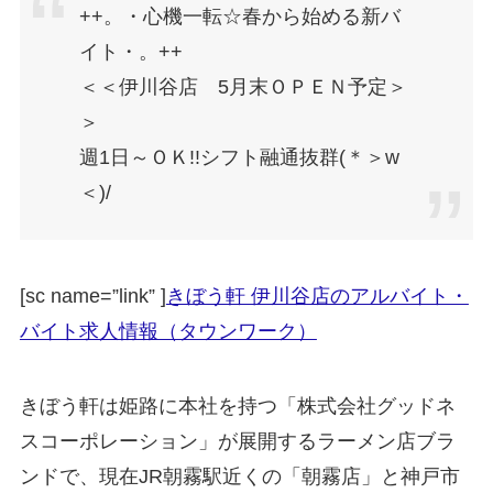
++。・心機一転☆春から始める新バ
イト・。++
＜＜伊川谷店 5月末ＯＰＥＮ予定＞
＞
週1日～ＯＫ!!シフト融通抜群(＊＞w
＜)/
[sc name=”link” ]
きぼう軒 伊川谷店のアルバイト・
バイト求人情報（タウンワーク）
きぼう軒は姫路に本社を持つ「株式会社グッドネ
スコーポレーション」が展開するラーメン店ブラ
ンドで、現在JR朝霧駅近くの「朝霧店」と神戸市