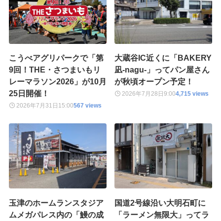
こうべアグリパークで「第
大蔵谷IC近くに「BAKERY
9回！THE・さつまいもリ
凪-nagu-」ってパン屋さん
レーマラソン2026」が10月
が秋頃オープン予定！
25日開催！
2026年7月28日
9:00
4,715 views
2026年7月31日
15:00
567 views
玉津のホームランスタジア
国道2号線沿い大明石町に
ムメガパレス内の「鰻の成
「ラーメン無限大」ってラ