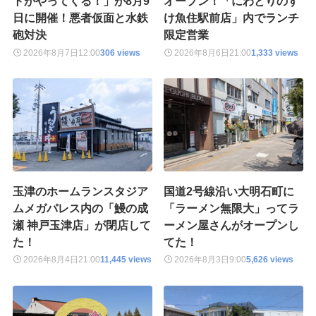
トがやってくる！」が8月9
オープン！「にわとりのす
日に開催！悪者仮面と水鉄
け魚住駅前店」内でランチ
砲対決
限定営業
2026年8月7日
12:00
306 views
2026年8月6日
21:00
1,333 views
玉津のホームランスタジア
国道2号線沿い大明石町に
ムメガパレス内の「鰻の成
「ラーメン無限大」ってラ
瀬 神戸玉津店」が閉店して
ーメン屋さんがオープンし
た！
てた！
2026年8月4日
21:00
11,445 views
2026年8月3日
9:00
5,626 views