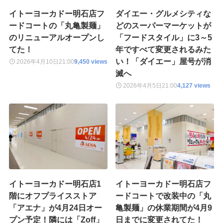
イトーヨーカドー明石店フ
ダイエー・グルメシティな
ードコートの「丸亀製麺」
どのスーパーマーケットが
のリニューアルオープンし
「フードスタイル」に3～5
てた！
年ですべて変更されるみた
い！「ダイエー」屋号が消
2026年4月10日
21:00
9,450 views
滅へ
2026年4月5日
21:00
4,127 views
イトーヨーカドー明石店1
イトーヨーカドー明石店フ
階にオフプライスストア
ードコートで改装中の「丸
「アエナ」が4月24日オー
亀製麺」の休業期間が4月9
プン予定！隣には「Zoff」
日までに変更されてた！