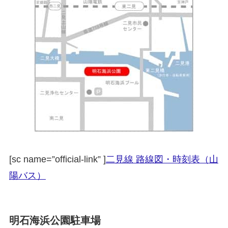
[sc name=”official-link” ]
二見線 路線図・時刻表（山
陽バス）
明石海浜公園駐車場