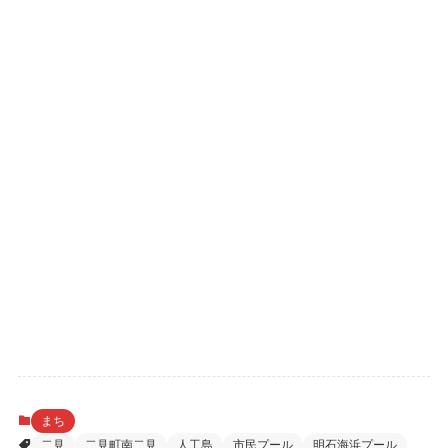
まち
二見
二見町南二見
人工島
市民プール
明石海浜プール