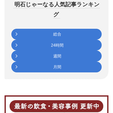
明石じゃーなる人気記事ランキン
グ
総合
24時間
週間
月間