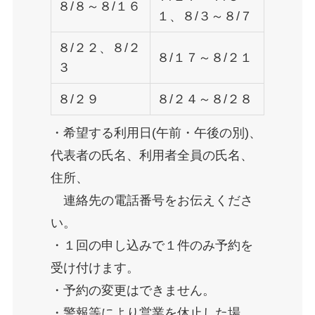
８/８～８/１６
１、８/３～８/７
８/２２、８/２
８/１７～８/２１
３
８/２９
８/２４～８/２８
・希望する利用日(午前・午後の別)、
代表者の氏名、利用者全員の氏名、
住所、
連絡先の電話番号をお伝えくださ
い。
・１回の申し込みで１件のみ予約を
受け付けます。
・予約の変更はできません。
・警報等により営業を休止した場