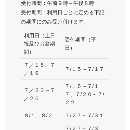
受付時間：午前９時～午後８時
受付期間：利用日ごとに定める下記
の期間にのみ受け付けます。
利用日（土日
受付期間（平
祝及びお盆期
日）
間）
７／１８、７
７/１５～７/１７
／１９
７/１５～７/１
７／２３～７
７、７/２０～７/
／２６
２２
８/１、８/２
７/２７～７/３１
７/２７～７/３