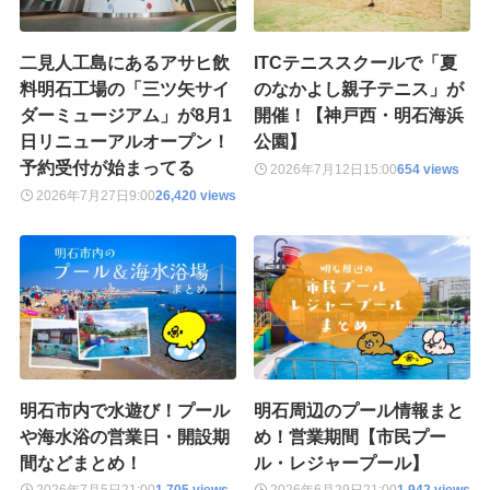
二見人工島にあるアサヒ飲
ITCテニススクールで「夏
料明石工場の「三ツ矢サイ
のなかよし親子テニス」が
ダーミュージアム」が8月1
開催！【神戸西・明石海浜
日リニューアルオープン！
公園】
予約受付が始まってる
2026年7月12日
15:00
654 views
2026年7月27日
9:00
26,420 views
明石市内で水遊び！プール
明石周辺のプール情報まと
や海水浴の営業日・開設期
め！営業期間【市民プー
間などまとめ！
ル・レジャープール】