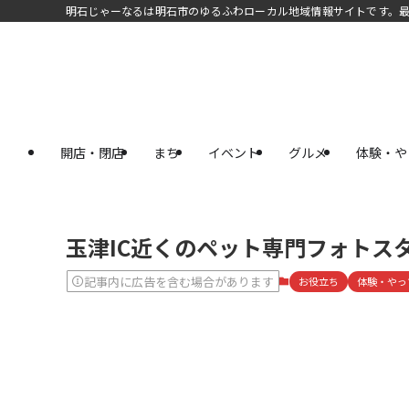
明石じゃーなるは明石市のゆるふわローカル地域情報サイトです。
開店・閉店
まち
イベント
グルメ
体験・や
玉津IC近くのペット専門フォトス
記事内に広告を含む場合があります
お役立ち
体験・やっ