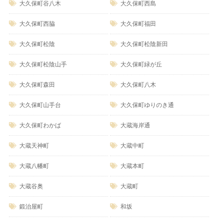
大久保町谷八木
大久保町西島
大久保町西脇
大久保町福田
大久保町松陰
大久保町松陰新田
大久保町松陰山手
大久保町緑が丘
大久保町森田
大久保町八木
大久保町山手台
大久保町ゆりのき通
大久保町わかば
大蔵海岸通
大蔵天神町
大蔵中町
大蔵八幡町
大蔵本町
大蔵谷奥
大蔵町
鍛治屋町
和坂