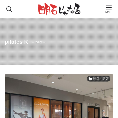
MENU
pilates K
– tag –
開店・閉店