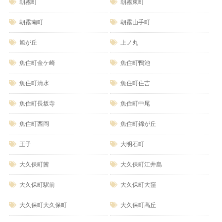
朝霧町
朝霧東町
朝霧南町
朝霧山手町
旭が丘
上ノ丸
魚住町金ケ崎
魚住町鴨池
魚住町清水
魚住町住吉
魚住町長坂寺
魚住町中尾
魚住町西岡
魚住町錦が丘
王子
大明石町
大久保町茜
大久保町江井島
大久保町駅前
大久保町大窪
大久保町大久保町
大久保町高丘