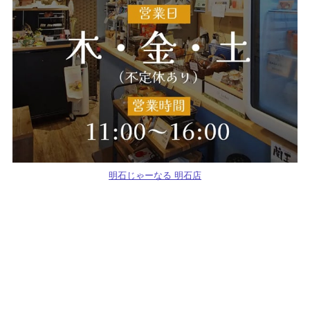
明石じゃーなる 明石店