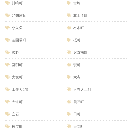
川崎町
貴崎
北朝霧丘
北王子町
小久保
材木町
茶園場町
桜町
沢野
沢野南町
新明町
硯町
大観町
太寺
太寺大野町
太寺天王町
大道町
鷹匠町
立石
田町
樽屋町
天文町