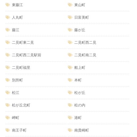
東藤江
東山町
人丸町
日富美町
藤江
藤が丘
二見町東二見
二見町西二見
二見町西二見駅前
二見町南二見
二見町福里
船上町
別所町
本町
松江
松が丘
松が丘北町
松の内
岬町
港町
南王子町
南貴崎町