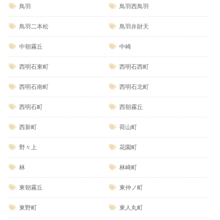
鳥羽
鳥羽西鳥羽
鳥羽二本松
鳥羽弁財天
中朝霧丘
中崎
西明石東町
西明石西町
西明石南町
西明石北町
西明石町
西朝霧丘
西新町
荷山町
野々上
花園町
林
林崎町
東朝霧丘
東仲ノ町
東野町
東人丸町