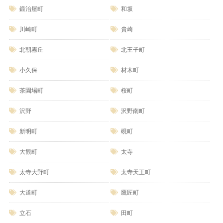
鍛治屋町
和坂
川崎町
貴崎
北朝霧丘
北王子町
小久保
材木町
茶園場町
桜町
沢野
沢野南町
新明町
硯町
大観町
太寺
太寺大野町
太寺天王町
大道町
鷹匠町
立石
田町