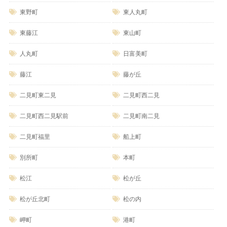
東野町
東人丸町
東藤江
東山町
人丸町
日富美町
藤江
藤が丘
二見町東二見
二見町西二見
二見町西二見駅前
二見町南二見
二見町福里
船上町
別所町
本町
松江
松が丘
松が丘北町
松の内
岬町
港町