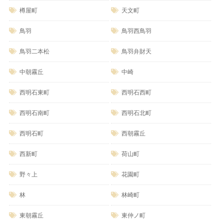
樽屋町
天文町
鳥羽
鳥羽西鳥羽
鳥羽二本松
鳥羽弁財天
中朝霧丘
中崎
西明石東町
西明石西町
西明石南町
西明石北町
西明石町
西朝霧丘
西新町
荷山町
野々上
花園町
林
林崎町
東朝霧丘
東仲ノ町