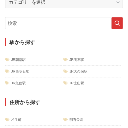
ブ
テ
ゴ
リ
ー
駅から探す
JR朝霧駅
JR明石駅
JR西明石駅
JR大久保駅
JR魚住駅
JR土山駅
住所から探す
相生町
明石公園