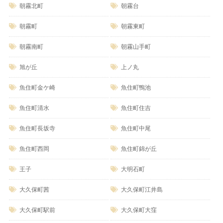
朝霧北町
朝霧台
朝霧町
朝霧東町
朝霧南町
朝霧山手町
旭が丘
上ノ丸
魚住町金ケ崎
魚住町鴨池
魚住町清水
魚住町住吉
魚住町長坂寺
魚住町中尾
魚住町西岡
魚住町錦が丘
王子
大明石町
大久保町茜
大久保町江井島
大久保町駅前
大久保町大窪