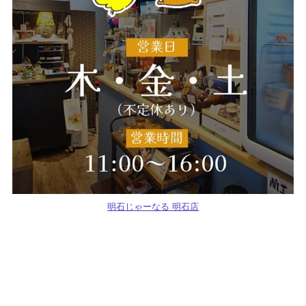
明石じゃーなる 明石店