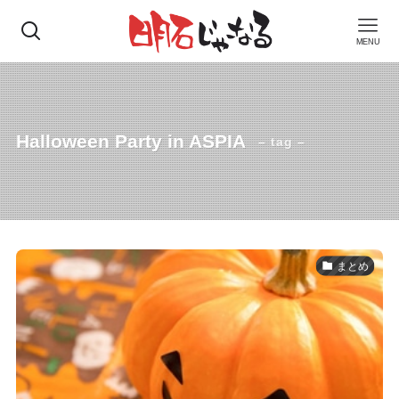
MENU
Halloween Party in ASPIA
– tag –
まとめ