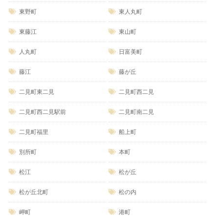
東野町
東人丸町
東藤江
東山町
人丸町
日富美町
藤江
藤が丘
二見町東二見
二見町西二見
二見町西二見駅前
二見町南二見
二見町福里
船上町
別所町
本町
松江
松が丘
松が丘北町
松の内
岬町
港町