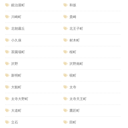
鍛治屋町
和坂
川崎町
貴崎
北朝霧丘
北王子町
小久保
材木町
茶園場町
桜町
沢野
沢野南町
新明町
硯町
大観町
太寺
太寺大野町
太寺天王町
大道町
鷹匠町
立石
田町