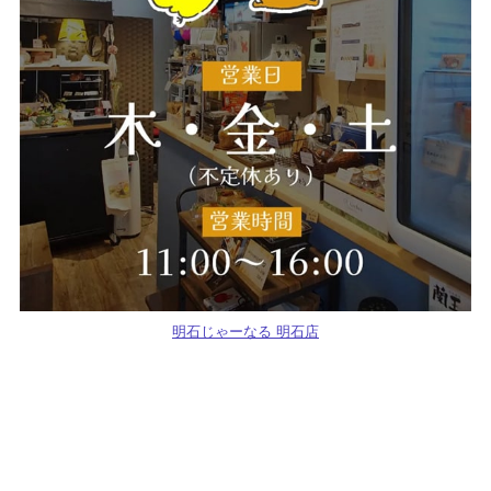
明石じゃーなる 明石店