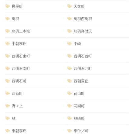
樽屋町
天文町
鳥羽
鳥羽西鳥羽
鳥羽二本松
鳥羽弁財天
中朝霧丘
中崎
西明石東町
西明石西町
西明石南町
西明石北町
西明石町
西朝霧丘
西新町
荷山町
野々上
花園町
林
林崎町
東朝霧丘
東仲ノ町