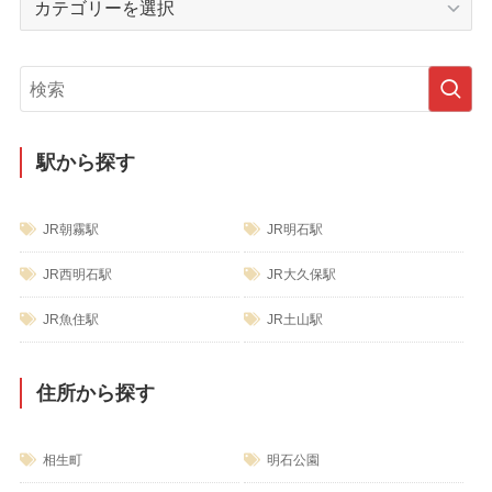
ブ
テ
ゴ
リ
ー
駅から探す
JR朝霧駅
JR明石駅
JR西明石駅
JR大久保駅
JR魚住駅
JR土山駅
住所から探す
相生町
明石公園