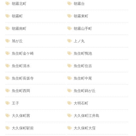
朝霧北町
朝霧台
朝霧町
朝霧東町
朝霧南町
朝霧山手町
旭が丘
上ノ丸
魚住町金ケ崎
魚住町鴨池
魚住町清水
魚住町住吉
魚住町長坂寺
魚住町中尾
魚住町西岡
魚住町錦が丘
王子
大明石町
大久保町茜
大久保町江井島
大久保町駅前
大久保町大窪