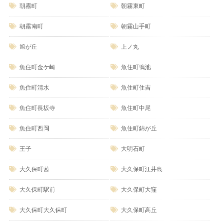
朝霧町
朝霧東町
朝霧南町
朝霧山手町
旭が丘
上ノ丸
魚住町金ケ崎
魚住町鴨池
魚住町清水
魚住町住吉
魚住町長坂寺
魚住町中尾
魚住町西岡
魚住町錦が丘
王子
大明石町
大久保町茜
大久保町江井島
大久保町駅前
大久保町大窪
大久保町大久保町
大久保町高丘