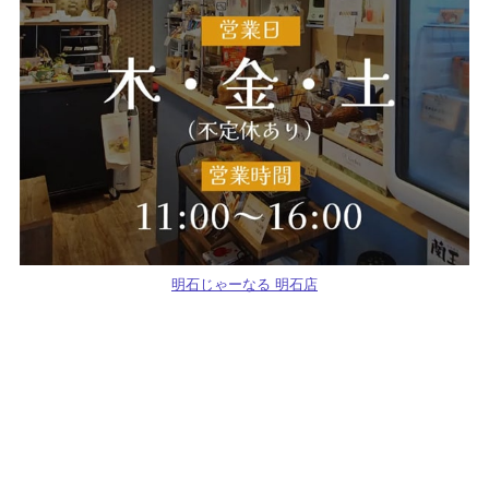
明石じゃーなる 明石店