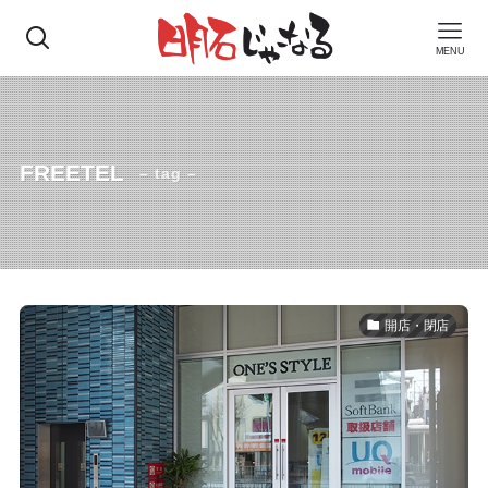
MENU
FREETEL
– tag –
開店・閉店