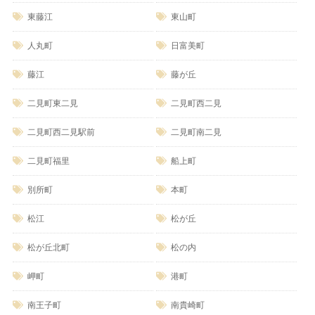
東藤江
東山町
人丸町
日富美町
藤江
藤が丘
二見町東二見
二見町西二見
二見町西二見駅前
二見町南二見
二見町福里
船上町
別所町
本町
松江
松が丘
松が丘北町
松の内
岬町
港町
南王子町
南貴崎町