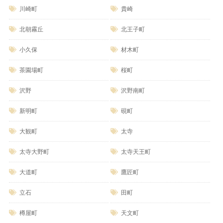
川崎町
貴崎
北朝霧丘
北王子町
小久保
材木町
茶園場町
桜町
沢野
沢野南町
新明町
硯町
大観町
太寺
太寺大野町
太寺天王町
大道町
鷹匠町
立石
田町
樽屋町
天文町