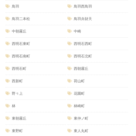
鳥羽
鳥羽西鳥羽
鳥羽二本松
鳥羽弁財天
中朝霧丘
中崎
西明石東町
西明石西町
西明石南町
西明石北町
西明石町
西朝霧丘
西新町
荷山町
野々上
花園町
林
林崎町
東朝霧丘
東仲ノ町
東野町
東人丸町