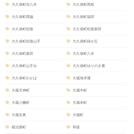
大久保町谷八木
大久保町西島
大久保町西脇
大久保町福田
大久保町松陰
大久保町松陰新田
大久保町松陰山手
大久保町緑が丘
大久保町森田
大久保町八木
大久保町山手台
大久保町ゆりのき通
大久保町わかば
大蔵海岸通
大蔵天神町
大蔵中町
大蔵八幡町
大蔵本町
大蔵谷奥
大蔵町
鍛治屋町
和坂