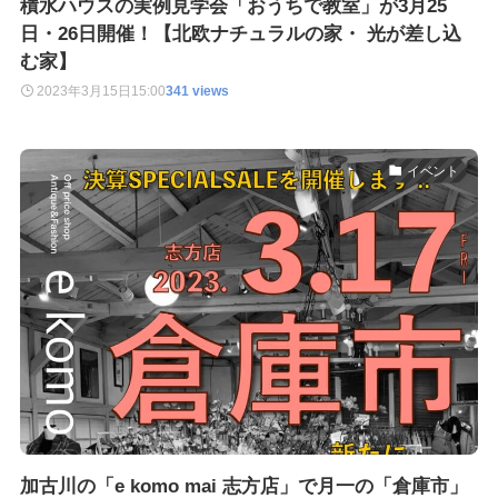
積水ハウスの実例見学会「おうちで教室」が3月25
日・26日開催！【北欧ナチュラルの家・ 光が差し込
む家】
2023年3月15日
15:00
341 views
イベント
加古川の「e komo mai 志方店」で月一の「倉庫市」