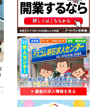
ト
て
俺
ホー
）・