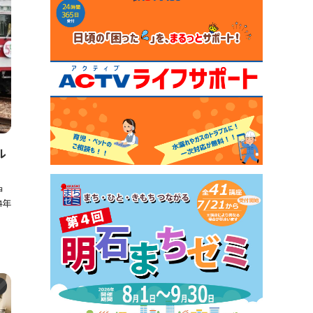
ル
神
4年
ト