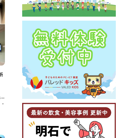
新
ホー
）・