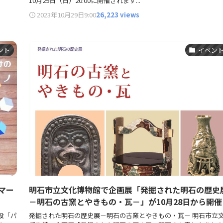
10月29日（日）20:00に開催されます...
2023年10月29日
9:00
26,223 views
ント
イベン
マー
明石市立文化博物館で企画展「発掘された明石の歴史
－明石の古窯とやきもの・瓦－」が10月28日から開催
設「パ
発掘された明石の歴史展－明石の古窯とやきもの・瓦－ 明石市立