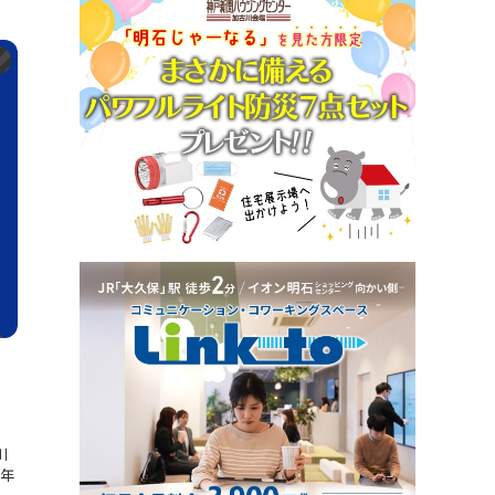
ト
月
川
3年