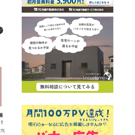
ト
展
！
文化