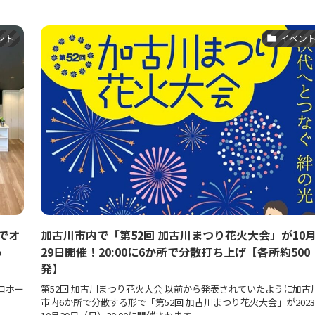
ント
イベン
でオ
加古川市内で「第52回 加古川まつり花火大会」が10
o
29日開催！20:00に6か所で分散打ち上げ【各所約500
発】
コホー
第52回 加古川まつり花火大会 以前から発表されていたように加古
市内6か所で分散する形で「第52回 加古川まつり花火大会」が202