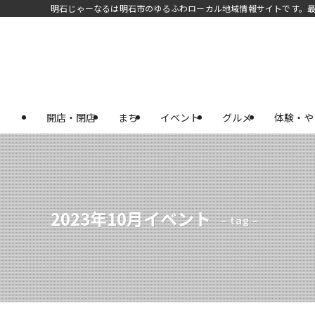
明石じゃーなるは明石市のゆるふわローカル地域情報サイトです。
開店・閉店
まち
イベント
グルメ
体験・や
2023年10月イベント
– tag –