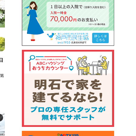
日
「第
）
ト