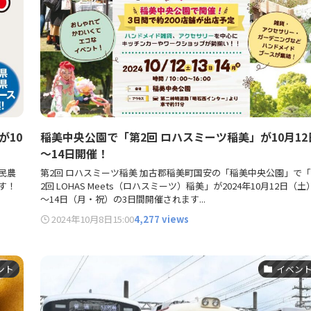
が10
稲美中央公園で「第2回 ロハスミーツ稲美」が10月12
～14日開催！
民農
第2回 ロハスミーツ稲美 加古郡稲美町国安の「稲美中央公園」で
ます！
2回 LOHAS Meets（ロハスミーツ）稲美」が2024年10月12日（土
～14日（月・祝）の3日間開催されます...
2024年10月8日
15:00
4,277 views
ント
イベン