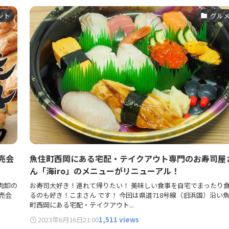
ント
グル
売会
魚住町西岡にある宅配・テイクアウト専門のお寿司屋
ん「海iro」のメニューがリニューアル！
肉卸の
お寿司大好き！連れて帰りたい！ 美味しい食事を自宅でまったり
売会
るのも好き！こまさん です！ 今回は県道718号線（旧浜国）沿い
町西岡にある宅配・テイクアウト...
2023年6月16日
21:00
1,511 views