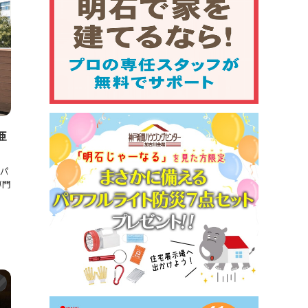
亜
パ
専門
ト