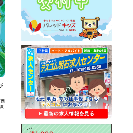
ト
が
町西
夏