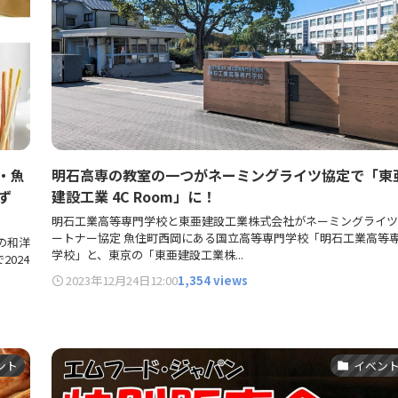
・魚
明石高専の教室の一つがネーミングライツ協定で「東
ず
建設工業 4C Room」に！
明石工業高等専門学校と東亜建設工業株式会社がネーミングライツ
ートナー協定 魚住町西岡にある国立高等専門学校「明石工業高等
の和洋
学校」と、東京の「東亜建設工業株...
024
2023年12月24日
12:00
1,354 views
ント
イベン