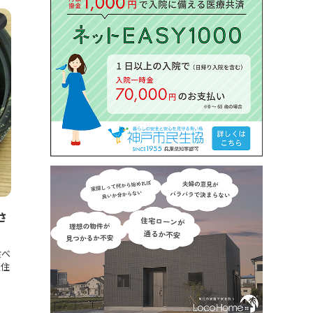
メ
さ
食べ
魚住