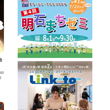
会
卸の
会
ト