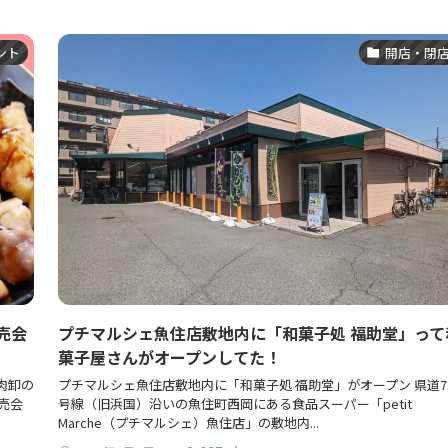
ント
開店・閉
売会
プチマルシェ魚住店敷地内に「和菓子処 福助堂」って
菓子屋さんがオープンしてた！
肉卸の
プチマルシェ魚住店敷地内に「和菓子処 福助堂」がオープン 県道7
売会
号線（旧浜国）沿いの魚住町西岡にある食品スーパー「petit
Marche（プチマルシェ）魚住店」の敷地内...