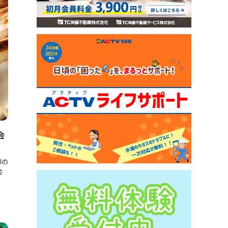
会
卸の
会