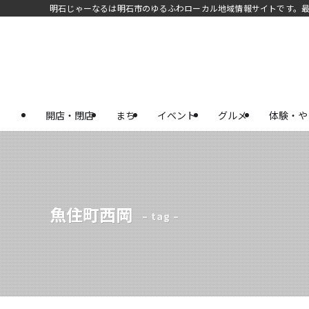
明石じゃーなるは明石市のゆるふわローカル地域情報サイトです。
開店・閉店
まち
イベント
グルメ
体験・や
魚住町西岡
– tag –