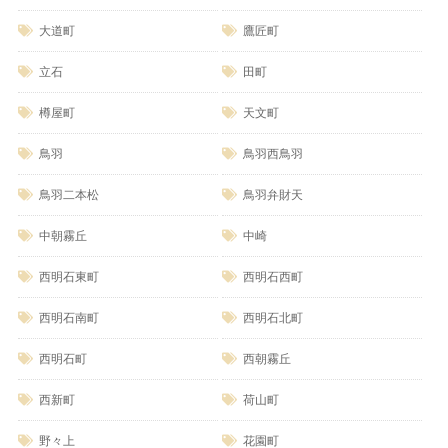
大道町
鷹匠町
立石
田町
樽屋町
天文町
鳥羽
鳥羽西鳥羽
鳥羽二本松
鳥羽弁財天
中朝霧丘
中崎
西明石東町
西明石西町
西明石南町
西明石北町
西明石町
西朝霧丘
西新町
荷山町
野々上
花園町