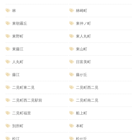
林
林崎町
東朝霧丘
東仲ノ町
東野町
東人丸町
東藤江
東山町
人丸町
日富美町
藤江
藤が丘
二見町東二見
二見町西二見
二見町西二見駅前
二見町南二見
二見町福里
船上町
別所町
本町
松江
松が丘