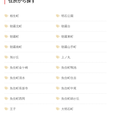
住所から探す
相生町
明石公園
朝霧北町
朝霧台
朝霧町
朝霧東町
朝霧南町
朝霧山手町
旭が丘
上ノ丸
魚住町金ケ崎
魚住町鴨池
魚住町清水
魚住町住吉
魚住町長坂寺
魚住町中尾
魚住町西岡
魚住町錦が丘
王子
大明石町