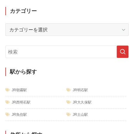
ア
ー
カテゴリー
カ
イ
カ
ブ
テ
ゴ
リ
ー
駅から探す
JR朝霧駅
JR明石駅
JR西明石駅
JR大久保駅
JR魚住駅
JR土山駅