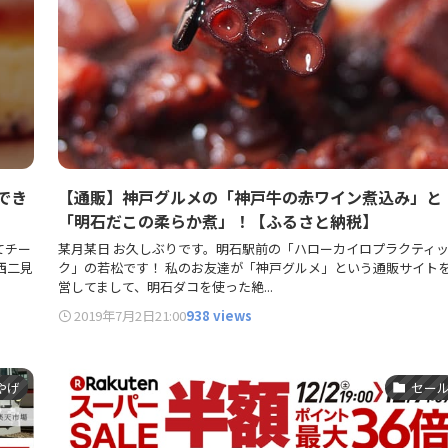
でき
【通販】神戸グルメの「神戸牛の赤ワイン煮込み」と
「明石だこの柔らか煮」！【ふるさと納税】
てチー
某月某日 お久しぶりです。明石駅前の「ハローカイロプラクティ
西二見
ク」の若松です！ 私のお友達が「神戸グルメ」という通販サイト
営してまして、明石ダコを使った絶...
2019年7月2日
21:00
938 views
やげ
セー