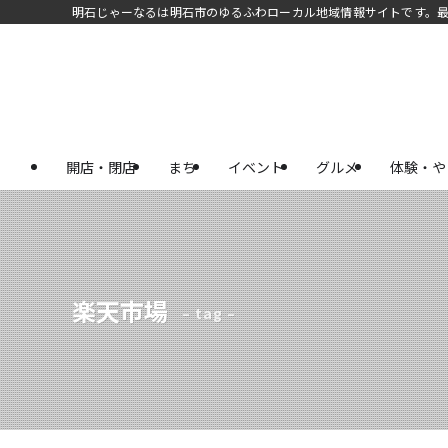
明石じゃーなるは明石市のゆるふわローカル地域情報サイトです。
開店・閉店
まち
イベント
グルメ
体験・や
楽天市場
– tag –