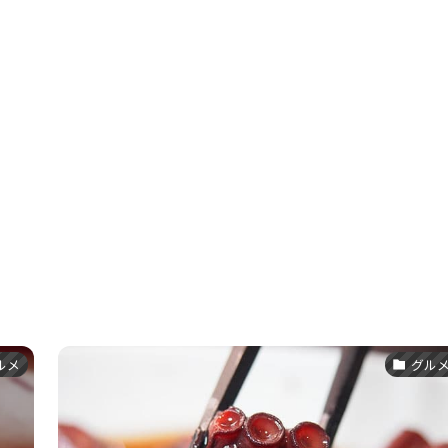
ルメ
グル