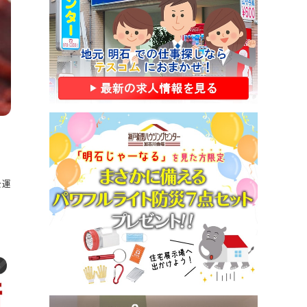
ッ
を運
ル