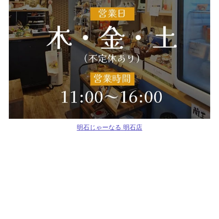
明石じゃーなる 明石店