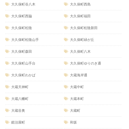
大久保町谷八木
大久保町西島
大久保町西脇
大久保町福田
大久保町松陰
大久保町松陰新田
大久保町松陰山手
大久保町緑が丘
大久保町森田
大久保町八木
大久保町山手台
大久保町ゆりのき通
大久保町わかば
大蔵海岸通
大蔵天神町
大蔵中町
大蔵八幡町
大蔵本町
大蔵谷奥
大蔵町
鍛治屋町
和坂