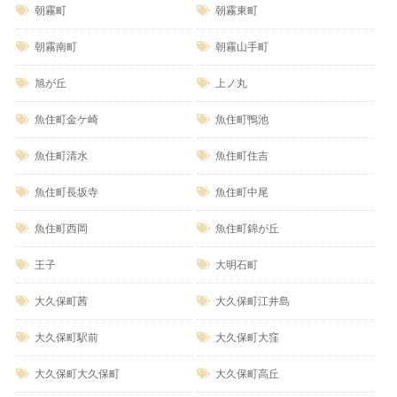
朝霧町
朝霧東町
朝霧南町
朝霧山手町
旭が丘
上ノ丸
魚住町金ケ崎
魚住町鴨池
魚住町清水
魚住町住吉
魚住町長坂寺
魚住町中尾
魚住町西岡
魚住町錦が丘
王子
大明石町
大久保町茜
大久保町江井島
大久保町駅前
大久保町大窪
大久保町大久保町
大久保町高丘