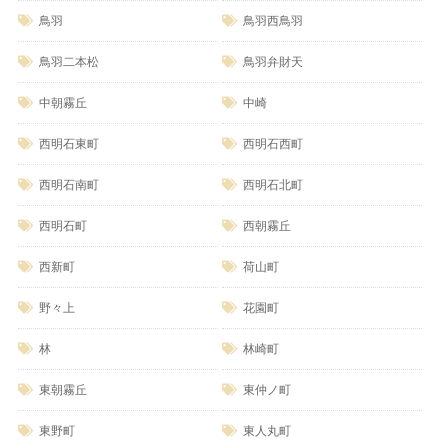
鳥羽
鳥羽西鳥羽
鳥羽二本松
鳥羽弁財天
中朝霧丘
中崎
西明石東町
西明石西町
西明石南町
西明石北町
西明石町
西朝霧丘
西新町
荷山町
野々上
花園町
林
林崎町
東朝霧丘
東仲ノ町
東野町
東人丸町