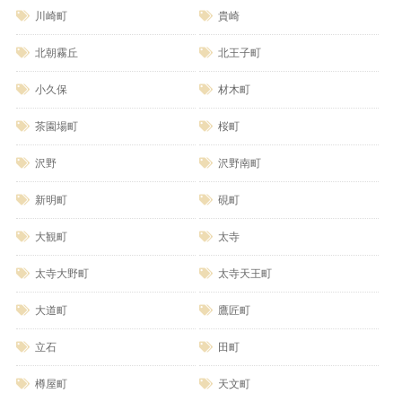
川崎町
貴崎
北朝霧丘
北王子町
小久保
材木町
茶園場町
桜町
沢野
沢野南町
新明町
硯町
大観町
太寺
太寺大野町
太寺天王町
大道町
鷹匠町
立石
田町
樽屋町
天文町