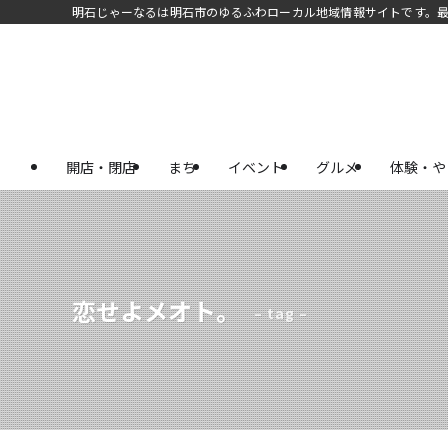
明石じゃーなるは明石市のゆるふわローカル地域情報サイトです。
開店・閉店
まち
イベント
グルメ
体験・や
恋せよメオト。
– tag –