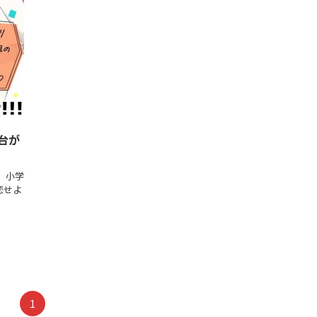
台が
 小学
恋せよ
1