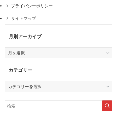
プライバシーポリシー
サイトマップ
月別アーカイブ
月
別
ア
ー
カテゴリー
カ
イ
カ
ブ
テ
ゴ
リ
ー