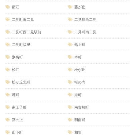
藤江
藤が丘
二見町東二見
二見町西二見
二見町西二見駅前
二見町南二見
二見町福里
船上町
別所町
本町
松江
松が丘
松が丘北町
松の内
岬町
港町
南王子町
南貴崎町
宮の上
明南町
山下町
和坂