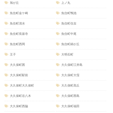
旭が丘
上ノ丸
魚住町金ケ崎
魚住町鴨池
魚住町清水
魚住町住吉
魚住町長坂寺
魚住町中尾
魚住町西岡
魚住町錦が丘
王子
大明石町
大久保町茜
大久保町江井島
大久保町駅前
大久保町大窪
大久保町大久保町
大久保町高丘
大久保町谷八木
大久保町西島
大久保町西脇
大久保町福田