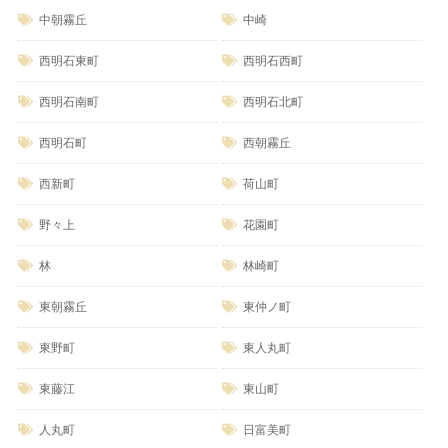
中朝霧丘
中崎
西明石東町
西明石西町
西明石南町
西明石北町
西明石町
西朝霧丘
西新町
荷山町
野々上
花園町
林
林崎町
東朝霧丘
東仲ノ町
東野町
東人丸町
東藤江
東山町
人丸町
日富美町