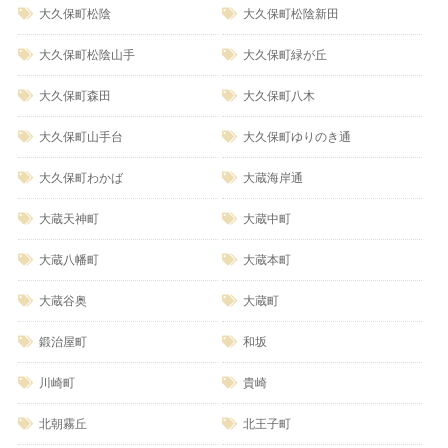
大久保町松陰
大久保町松陰新田
大久保町松陰山手
大久保町緑が丘
大久保町森田
大久保町八木
大久保町山手台
大久保町ゆりのき通
大久保町わかば
大蔵海岸通
大蔵天神町
大蔵中町
大蔵八幡町
大蔵本町
大蔵谷奥
大蔵町
鍛治屋町
和坂
川崎町
貴崎
北朝霧丘
北王子町