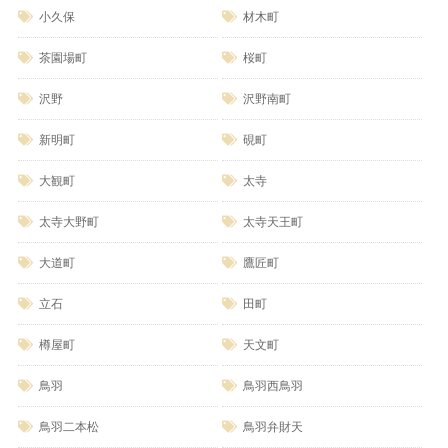
小久保
材木町
茶園場町
桜町
沢野
沢野南町
新明町
硯町
大観町
太寺
太寺大野町
太寺天王町
大道町
鷹匠町
立石
田町
樽屋町
天文町
鳥羽
鳥羽西鳥羽
鳥羽二本松
鳥羽弁財天