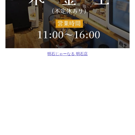
明石じゃーなる 明石店