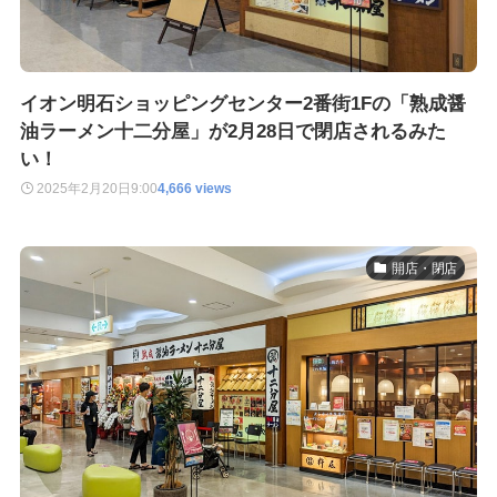
イオン明石ショッピングセンター2番街1Fの「熟成醤
油ラーメン十二分屋」が2月28日で閉店されるみた
い！
2025年2月20日
9:00
4,666 views
開店・閉店