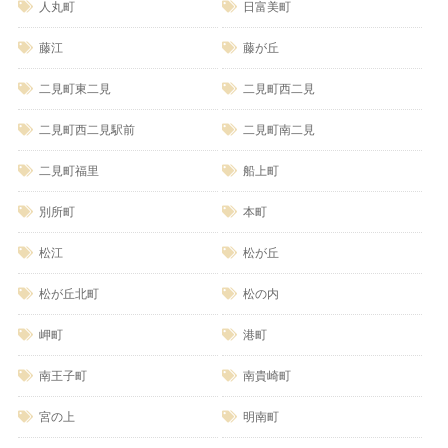
人丸町
日富美町
藤江
藤が丘
二見町東二見
二見町西二見
二見町西二見駅前
二見町南二見
二見町福里
船上町
別所町
本町
松江
松が丘
松が丘北町
松の内
岬町
港町
南王子町
南貴崎町
宮の上
明南町