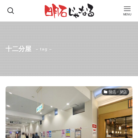
MENU
十二分屋
– tag –
開店・閉店