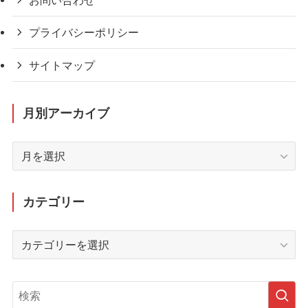
お問い合わせ
プライバシーポリシー
サイトマップ
月別アーカイブ
月
別
ア
ー
カテゴリー
カ
イ
カ
ブ
テ
ゴ
リ
ー