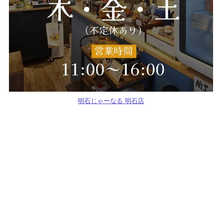
明石じゃーなる 明石店