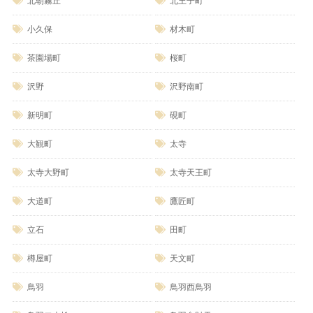
北朝霧丘
北王子町
小久保
材木町
茶園場町
桜町
沢野
沢野南町
新明町
硯町
大観町
太寺
太寺大野町
太寺天王町
大道町
鷹匠町
立石
田町
樽屋町
天文町
鳥羽
鳥羽西鳥羽