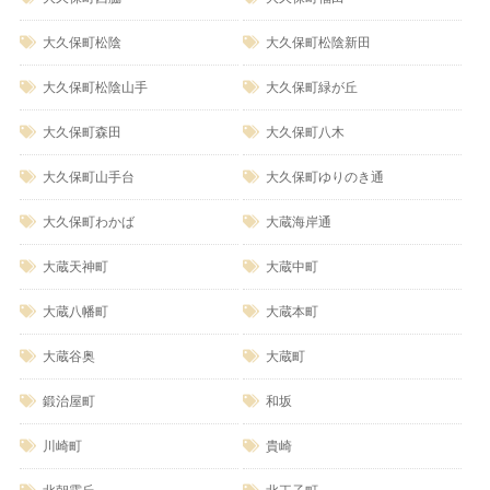
大久保町松陰
大久保町松陰新田
大久保町松陰山手
大久保町緑が丘
大久保町森田
大久保町八木
大久保町山手台
大久保町ゆりのき通
大久保町わかば
大蔵海岸通
大蔵天神町
大蔵中町
大蔵八幡町
大蔵本町
大蔵谷奥
大蔵町
鍛治屋町
和坂
川崎町
貴崎