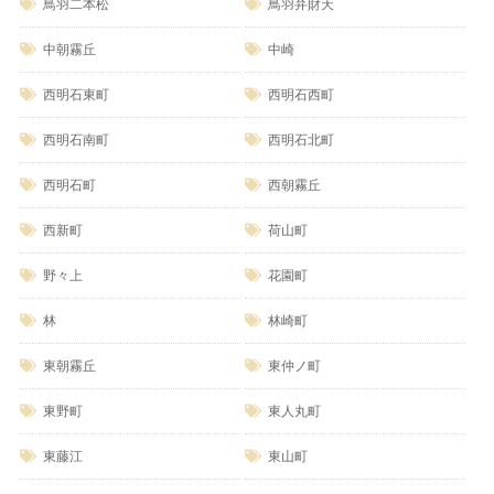
鳥羽二本松
鳥羽弁財天
中朝霧丘
中崎
西明石東町
西明石西町
西明石南町
西明石北町
西明石町
西朝霧丘
西新町
荷山町
野々上
花園町
林
林崎町
東朝霧丘
東仲ノ町
東野町
東人丸町
東藤江
東山町