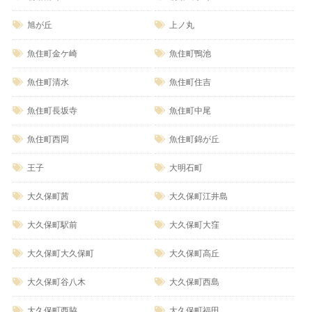
旭が丘
上ノ丸
魚住町金ケ崎
魚住町鴨池
魚住町清水
魚住町住吉
魚住町長坂寺
魚住町中尾
魚住町西岡
魚住町錦が丘
王子
大明石町
大久保町茜
大久保町江井島
大久保町駅前
大久保町大窪
大久保町大久保町
大久保町高丘
大久保町谷八木
大久保町西島
大久保町西脇
大久保町福田