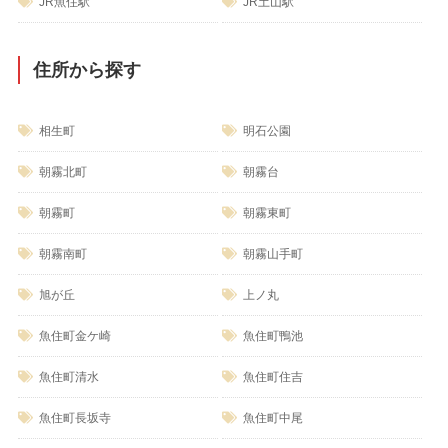
JR魚住駅
JR土山駅
住所から探す
相生町
明石公園
朝霧北町
朝霧台
朝霧町
朝霧東町
朝霧南町
朝霧山手町
旭が丘
上ノ丸
魚住町金ケ崎
魚住町鴨池
魚住町清水
魚住町住吉
魚住町長坂寺
魚住町中尾