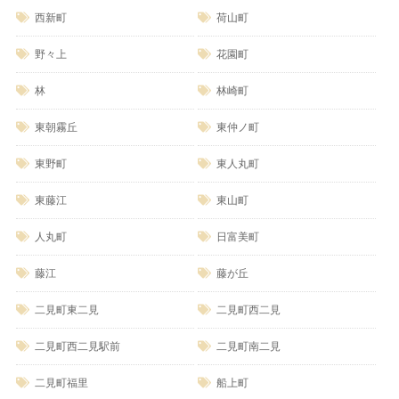
西新町
荷山町
野々上
花園町
林
林崎町
東朝霧丘
東仲ノ町
東野町
東人丸町
東藤江
東山町
人丸町
日富美町
藤江
藤が丘
二見町東二見
二見町西二見
二見町西二見駅前
二見町南二見
二見町福里
船上町