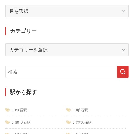
月
別
ア
ー
カテゴリー
カ
イ
カ
ブ
テ
ゴ
リ
ー
駅から探す
JR朝霧駅
JR明石駅
JR西明石駅
JR大久保駅