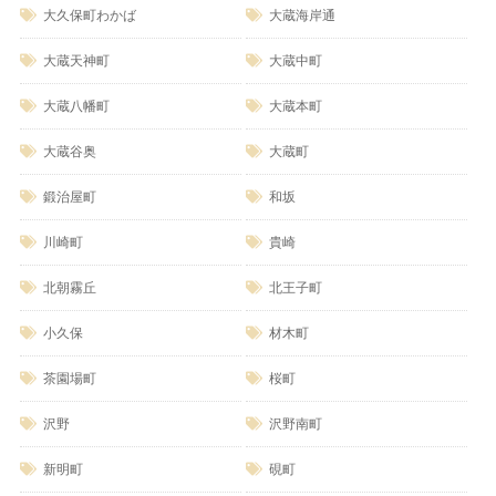
大久保町わかば
大蔵海岸通
大蔵天神町
大蔵中町
大蔵八幡町
大蔵本町
大蔵谷奥
大蔵町
鍛治屋町
和坂
川崎町
貴崎
北朝霧丘
北王子町
小久保
材木町
茶園場町
桜町
沢野
沢野南町
新明町
硯町