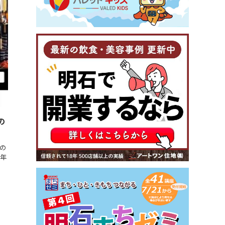
の
の
6年