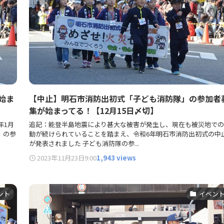
始ま
【中止】明石市消防出初式「子ども消防隊」の参加者
集が始まってる！【12月15日〆切】
年1月
追記：能登半島地震により甚大な被害が発生し、現在も被災地での
」の参
動が続けられていることを踏まえ、令和6年明石市消防出初式の中
が発表されました 子ども消防隊の参...
2023年11月23日
9:00
1,943 views
ント
イベン