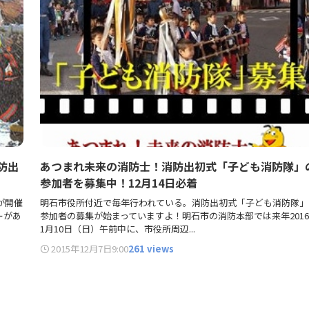
防出
あつまれ未来の消防士！消防出初式「子ども消防隊」
参加者を募集中！12月14日必着
」が開催
明石市役所付近で毎年行われている。消防出初式「子ども消防隊」
ーがあ
参加者の募集が始まっていますよ！明石市の消防本部では来年201
1月10日（日）午前中に、市役所周辺...
2015年12月7日
9:00
261 views