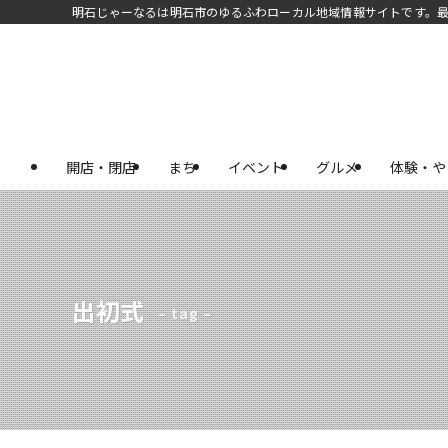
明石じゃーなるは明石市のゆるふわローカル地域情報サイトです。
開店・閉店
まち
イベント
グルメ
体験・や
出初式
– tag –