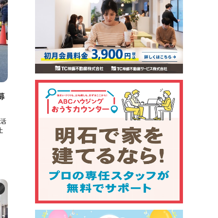
募
活
止
ト