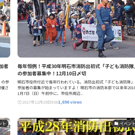
加者
毎年恒例！平成30年明石市消防出初式「子ども消防隊
の参加者募集中！12月10日〆切
」の参
明石市役所付近で毎年行われている。消防出初式「子ども消防隊」
開催さ
参加者の募集が始まっていますよ！ 明石市の消防本部では来年201
1月7日（日）午前中に、市役所周辺...
2017年11月19日
9:00
1,696 views
ント
イベン