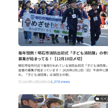
毎年恒例！明石市消防出初式「子ども消防隊」の参
募集が始まってる！【12月10日〆切】
明石市役所付近で毎年行われている消防出初式「子ども消防隊
加者の募集が始まっています！ 2020年1月12日（日）午前中に
れ、「子ども消防隊」は消防士の制...
2019年11月26日
9:00
1,370 views
イベ