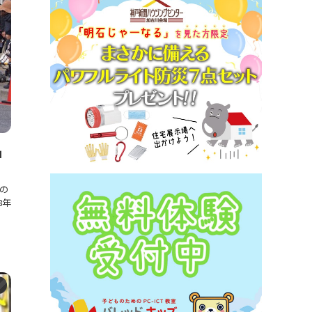
」
の
8年
ト