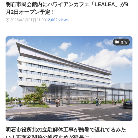
明石市民会館内にハワイアンカフェ「LEALEA」が9
月2日オープン予定！
2025年8月31日
21:00
12,002 views
まち
明石市役所北の立駐解体工事が酷暑で遅れてるみた
い！正面玄関前の通行止めが延長に