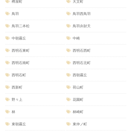
樽屋町
天文町
鳥羽
鳥羽西鳥羽
鳥羽二本松
鳥羽弁財天
中朝霧丘
中崎
西明石東町
西明石西町
西明石南町
西明石北町
西明石町
西朝霧丘
西新町
荷山町
野々上
花園町
林
林崎町
東朝霧丘
東仲ノ町