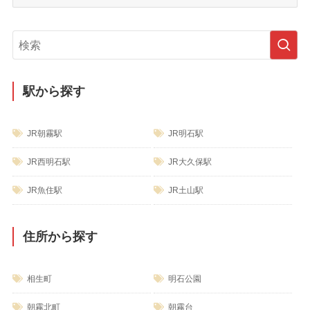
ブ
テ
ゴ
リ
ー
駅から探す
JR朝霧駅
JR明石駅
JR西明石駅
JR大久保駅
JR魚住駅
JR土山駅
住所から探す
相生町
明石公園
朝霧北町
朝霧台