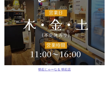
明石じゃーなる 明石店