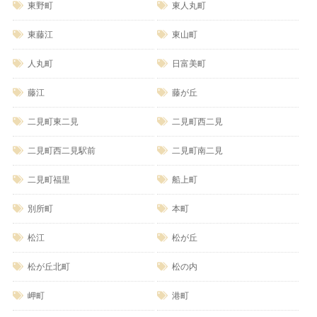
東野町
東人丸町
東藤江
東山町
人丸町
日富美町
藤江
藤が丘
二見町東二見
二見町西二見
二見町西二見駅前
二見町南二見
二見町福里
船上町
別所町
本町
松江
松が丘
松が丘北町
松の内
岬町
港町