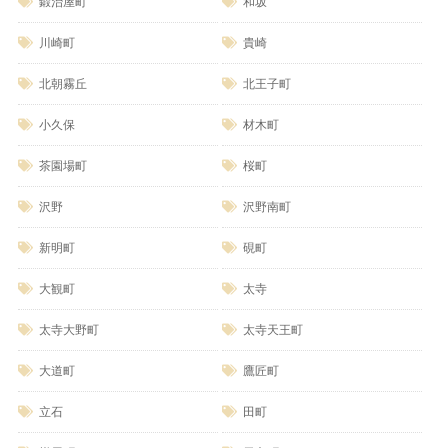
鍛治屋町
和坂
川崎町
貴崎
北朝霧丘
北王子町
小久保
材木町
茶園場町
桜町
沢野
沢野南町
新明町
硯町
大観町
太寺
太寺大野町
太寺天王町
大道町
鷹匠町
立石
田町