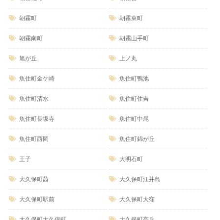
朝霧町
朝霧東町
朝霧南町
朝霧山手町
旭が丘
上ノ丸
魚住町金ケ崎
魚住町鴨池
魚住町清水
魚住町住吉
魚住町長坂寺
魚住町中尾
魚住町西岡
魚住町錦が丘
王子
大明石町
大久保町茜
大久保町江井島
大久保町駅前
大久保町大窪
大久保町大久保町
大久保町高丘