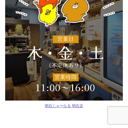
明石じゃーなる 明石店