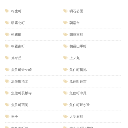
相生町
明石公園
朝霧北町
朝霧台
朝霧町
朝霧東町
朝霧南町
朝霧山手町
旭が丘
上ノ丸
魚住町金ケ崎
魚住町鴨池
魚住町清水
魚住町住吉
魚住町長坂寺
魚住町中尾
魚住町西岡
魚住町錦が丘
王子
大明石町