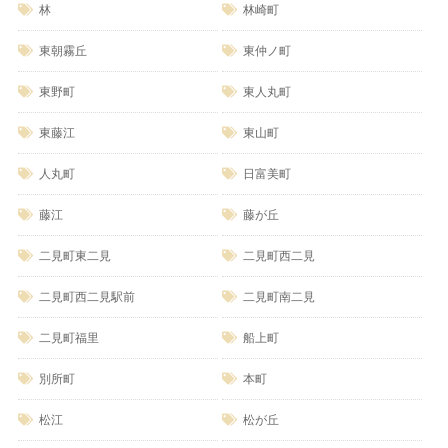
林
林崎町
東朝霧丘
東仲ノ町
東野町
東人丸町
東藤江
東山町
人丸町
日富美町
藤江
藤が丘
二見町東二見
二見町西二見
二見町西二見駅前
二見町南二見
二見町福里
船上町
別所町
本町
松江
松が丘