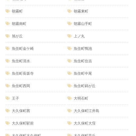
朝霧町
朝霧東町
朝霧南町
朝霧山手町
旭が丘
上ノ丸
魚住町金ケ崎
魚住町鴨池
魚住町清水
魚住町住吉
魚住町長坂寺
魚住町中尾
魚住町西岡
魚住町錦が丘
王子
大明石町
大久保町茜
大久保町江井島
大久保町駅前
大久保町大窪
大久保町大久保町
大久保町高丘