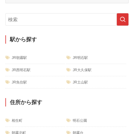
ブ
テ
ゴ
リ
ー
駅から探す
JR朝霧駅
JR明石駅
JR西明石駅
JR大久保駅
JR魚住駅
JR土山駅
住所から探す
相生町
明石公園
朝霧北町
朝霧台