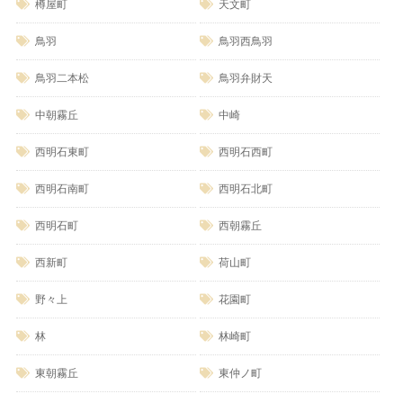
樽屋町
天文町
鳥羽
鳥羽西鳥羽
鳥羽二本松
鳥羽弁財天
中朝霧丘
中崎
西明石東町
西明石西町
西明石南町
西明石北町
西明石町
西朝霧丘
西新町
荷山町
野々上
花園町
林
林崎町
東朝霧丘
東仲ノ町