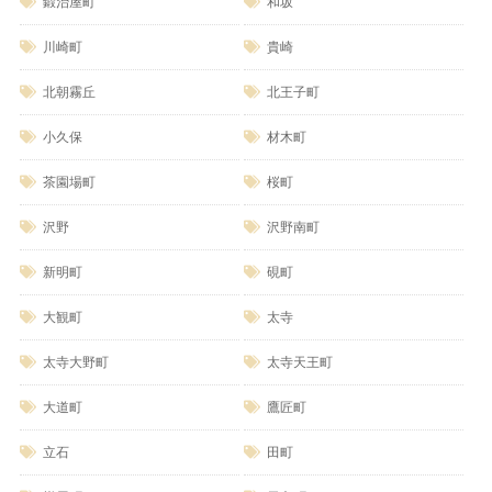
鍛治屋町
和坂
川崎町
貴崎
北朝霧丘
北王子町
小久保
材木町
茶園場町
桜町
沢野
沢野南町
新明町
硯町
大観町
太寺
太寺大野町
太寺天王町
大道町
鷹匠町
立石
田町