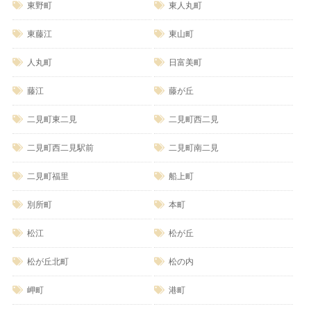
東野町
東人丸町
東藤江
東山町
人丸町
日富美町
藤江
藤が丘
二見町東二見
二見町西二見
二見町西二見駅前
二見町南二見
二見町福里
船上町
別所町
本町
松江
松が丘
松が丘北町
松の内
岬町
港町