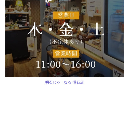
明石じゃーなる 明石店