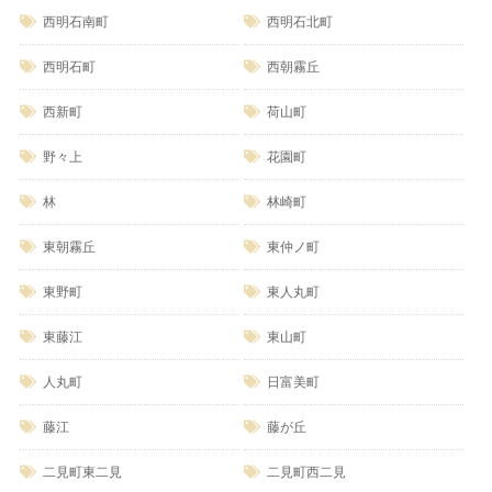
西明石南町
西明石北町
西明石町
西朝霧丘
西新町
荷山町
野々上
花園町
林
林崎町
東朝霧丘
東仲ノ町
東野町
東人丸町
東藤江
東山町
人丸町
日富美町
藤江
藤が丘
二見町東二見
二見町西二見