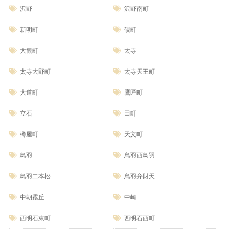
沢野
沢野南町
新明町
硯町
大観町
太寺
太寺大野町
太寺天王町
大道町
鷹匠町
立石
田町
樽屋町
天文町
鳥羽
鳥羽西鳥羽
鳥羽二本松
鳥羽弁財天
中朝霧丘
中崎
西明石東町
西明石西町