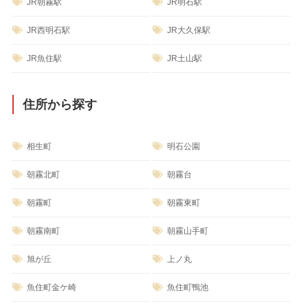
JR朝霧駅
JR明石駅
JR西明石駅
JR大久保駅
JR魚住駅
JR土山駅
住所から探す
相生町
明石公園
朝霧北町
朝霧台
朝霧町
朝霧東町
朝霧南町
朝霧山手町
旭が丘
上ノ丸
魚住町金ケ崎
魚住町鴨池