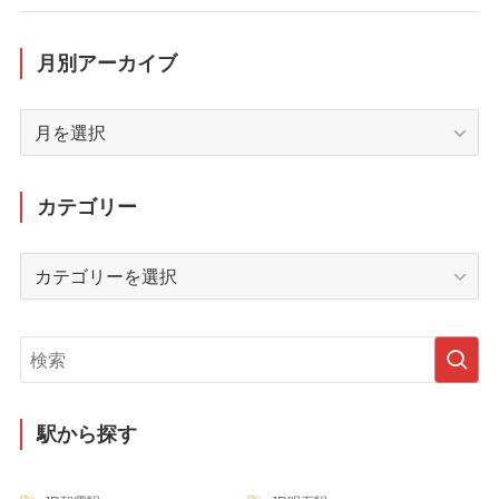
月別アーカイブ
月
別
ア
ー
カテゴリー
カ
イ
カ
ブ
テ
ゴ
リ
ー
駅から探す