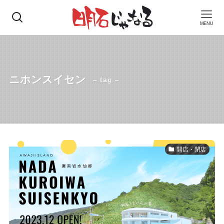
MENU
ニホンスイセン
– tag –
開店・閉店