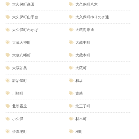
大久保町森田
大久保町八木
大久保町山手台
大久保町ゆりのき通
大久保町わかば
大蔵海岸通
大蔵天神町
大蔵中町
大蔵八幡町
大蔵本町
大蔵谷奥
大蔵町
鍛治屋町
和坂
川崎町
貴崎
北朝霧丘
北王子町
小久保
材木町
茶園場町
桜町