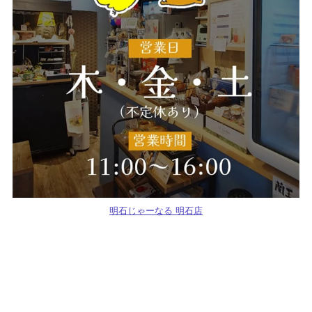
明石じゃーなる 明石店