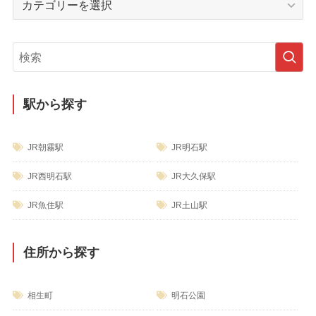
ブ
テ
ゴ
リ
ー
駅から探す
JR朝霧駅
JR明石駅
JR西明石駅
JR大久保駅
JR魚住駅
JR土山駅
住所から探す
相生町
明石公園