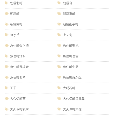
朝霧北町
朝霧台
朝霧町
朝霧東町
朝霧南町
朝霧山手町
旭が丘
上ノ丸
魚住町金ケ崎
魚住町鴨池
魚住町清水
魚住町住吉
魚住町長坂寺
魚住町中尾
魚住町西岡
魚住町錦が丘
王子
大明石町
大久保町茜
大久保町江井島
大久保町駅前
大久保町大窪