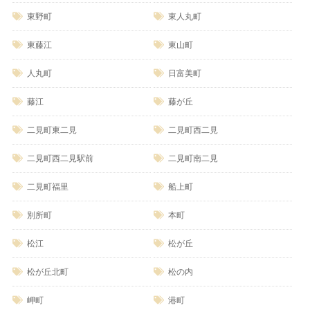
東野町
東人丸町
東藤江
東山町
人丸町
日富美町
藤江
藤が丘
二見町東二見
二見町西二見
二見町西二見駅前
二見町南二見
二見町福里
船上町
別所町
本町
松江
松が丘
松が丘北町
松の内
岬町
港町