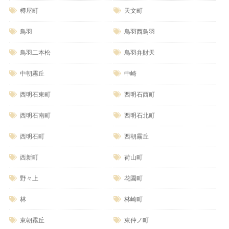
樽屋町
天文町
鳥羽
鳥羽西鳥羽
鳥羽二本松
鳥羽弁財天
中朝霧丘
中崎
西明石東町
西明石西町
西明石南町
西明石北町
西明石町
西朝霧丘
西新町
荷山町
野々上
花園町
林
林崎町
東朝霧丘
東仲ノ町