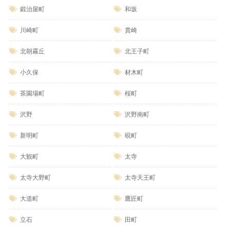
鍛治屋町
和坂
川崎町
貴崎
北朝霧丘
北王子町
小久保
材木町
茶園場町
桜町
沢野
沢野南町
新明町
硯町
大観町
太寺
太寺大野町
太寺天王町
大道町
鷹匠町
立石
田町