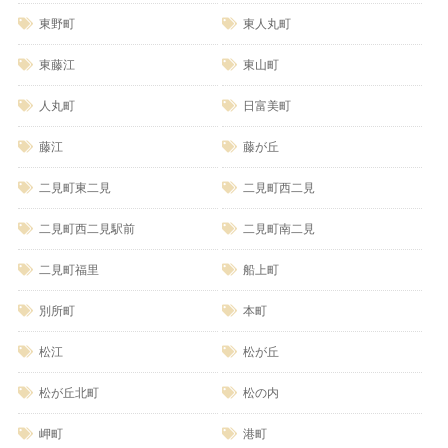
東野町
東人丸町
東藤江
東山町
人丸町
日富美町
藤江
藤が丘
二見町東二見
二見町西二見
二見町西二見駅前
二見町南二見
二見町福里
船上町
別所町
本町
松江
松が丘
松が丘北町
松の内
岬町
港町