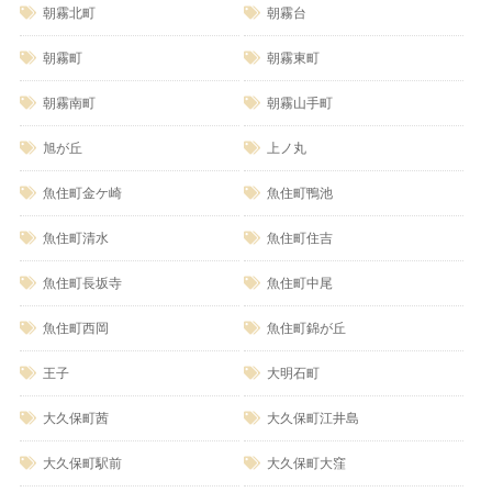
朝霧北町
朝霧台
朝霧町
朝霧東町
朝霧南町
朝霧山手町
旭が丘
上ノ丸
魚住町金ケ崎
魚住町鴨池
魚住町清水
魚住町住吉
魚住町長坂寺
魚住町中尾
魚住町西岡
魚住町錦が丘
王子
大明石町
大久保町茜
大久保町江井島
大久保町駅前
大久保町大窪