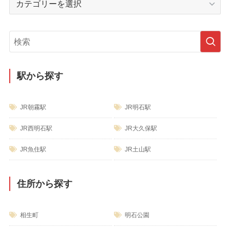
ブ
テ
ゴ
リ
ー
駅から探す
JR朝霧駅
JR明石駅
JR西明石駅
JR大久保駅
JR魚住駅
JR土山駅
住所から探す
相生町
明石公園