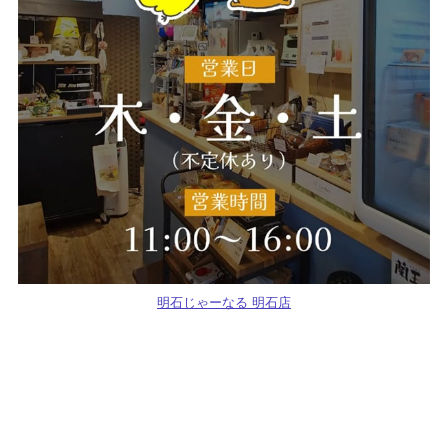
明石じゃーなる 明石店