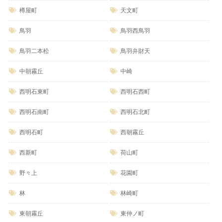
樽屋町
天文町
鳥羽
鳥羽西鳥羽
鳥羽二本松
鳥羽弁財天
中朝霧丘
中崎
西明石東町
西明石西町
西明石南町
西明石北町
西明石町
西朝霧丘
西新町
荷山町
野々上
花園町
林
林崎町
東朝霧丘
東仲ノ町