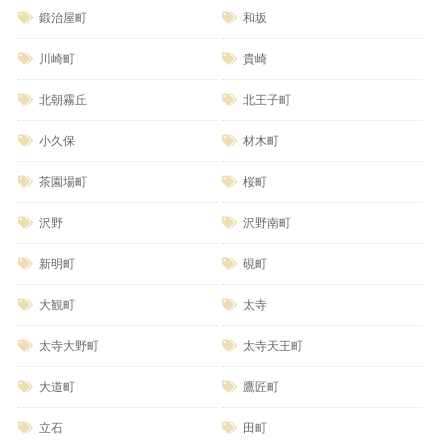
鍛治屋町
和坂
川崎町
貴崎
北朝霧丘
北王子町
小久保
材木町
茶園場町
桜町
沢野
沢野南町
新明町
硯町
大観町
太寺
太寺大野町
太寺天王町
大道町
鷹匠町
立石
田町