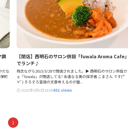
マ調
【閉店】西明石のサロン併設「fuwala Aroma Cafe
でランチ♪
やだな
残念ながら2015/3/28で閉店されました。▶ 西明石のサロン併設カ
久保町
ェ「fuwala」が閉店してる? 永遠なる美の探求者 こまさん です(*ﾟ
∀ﾟ) そろそろ冒頭の文章考えるのが面...
2015年3月3日
18:00
431 views
1