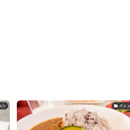
みた
グル