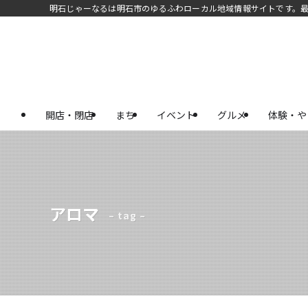
明石じゃーなるは明石市のゆるふわローカル地域情報サイトです。
開店・閉店
まち
イベント
グルメ
体験・や
アロマ
– tag –