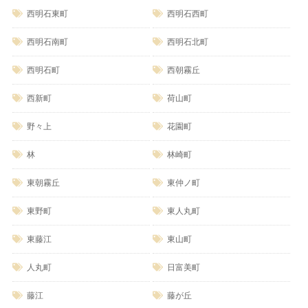
西明石東町
西明石西町
西明石南町
西明石北町
西明石町
西朝霧丘
西新町
荷山町
野々上
花園町
林
林崎町
東朝霧丘
東仲ノ町
東野町
東人丸町
東藤江
東山町
人丸町
日富美町
藤江
藤が丘