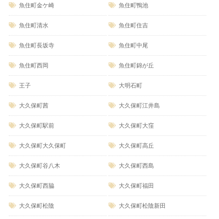
魚住町金ケ崎
魚住町鴨池
魚住町清水
魚住町住吉
魚住町長坂寺
魚住町中尾
魚住町西岡
魚住町錦が丘
王子
大明石町
大久保町茜
大久保町江井島
大久保町駅前
大久保町大窪
大久保町大久保町
大久保町高丘
大久保町谷八木
大久保町西島
大久保町西脇
大久保町福田
大久保町松陰
大久保町松陰新田