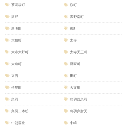
茶園場町
桜町
沢野
沢野南町
新明町
硯町
大観町
太寺
太寺大野町
太寺天王町
大道町
鷹匠町
立石
田町
樽屋町
天文町
鳥羽
鳥羽西鳥羽
鳥羽二本松
鳥羽弁財天
中朝霧丘
中崎