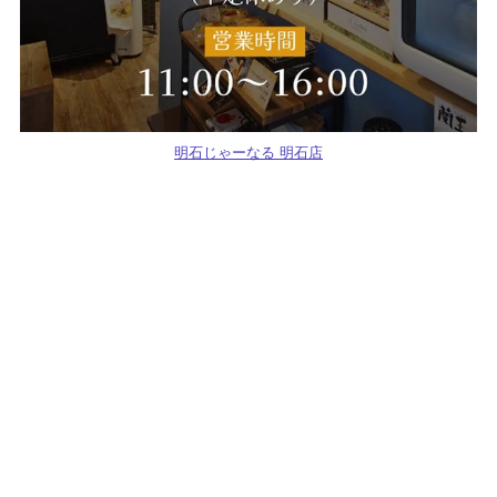
明石じゃーなる 明石店