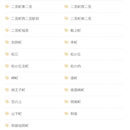
二見町東二見
二見町西二見
二見町西二見駅前
二見町南二見
二見町福里
船上町
別所町
本町
松江
松が丘
松が丘北町
松の内
岬町
港町
南王子町
南貴崎町
宮の上
明南町
山下町
和坂
和坂稲荷町