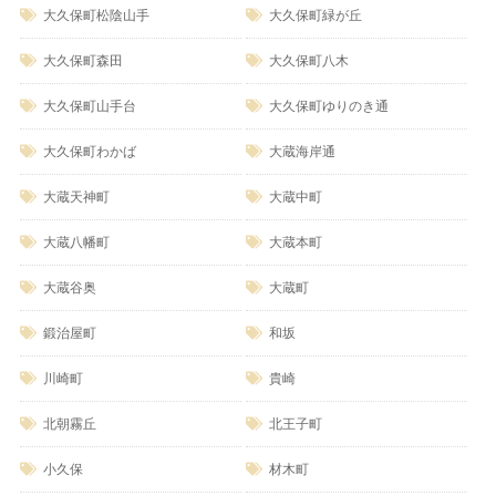
大久保町松陰山手
大久保町緑が丘
大久保町森田
大久保町八木
大久保町山手台
大久保町ゆりのき通
大久保町わかば
大蔵海岸通
大蔵天神町
大蔵中町
大蔵八幡町
大蔵本町
大蔵谷奥
大蔵町
鍛治屋町
和坂
川崎町
貴崎
北朝霧丘
北王子町
小久保
材木町