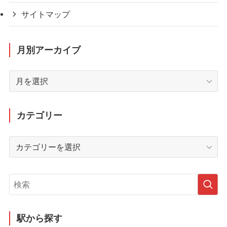
サイトマップ
月別アーカイブ
月
別
ア
ー
カテゴリー
カ
イ
カ
ブ
テ
ゴ
リ
ー
駅から探す