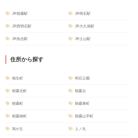
JR朝霧駅
JR明石駅
JR西明石駅
JR大久保駅
JR魚住駅
JR土山駅
住所から探す
相生町
明石公園
朝霧北町
朝霧台
朝霧町
朝霧東町
朝霧南町
朝霧山手町
旭が丘
上ノ丸