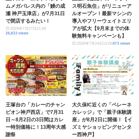
ムメガパレス内の「鰻の成
ス明石魚住」がリニューア
瀬 神戸玉津店」が7月31日
ルオープン！最新マシンの
で閉店するみたい！
導入やフリーウェイトエリ
アが拡大【9月末までの体
2026年7月27日
21:00
26,833 views
験無料キャンペーンも】
2026年7月24日
12:00
473 views
王塚台の「カレーのチャン
大久保IC近くの「ペレーネ
ピオン神戸西店」で7月31
カレッジ」で「親子体験講
日～8月2日の3日間はカレ
座」が8月2日に開催！【イ
ー特別価格に！13周年大感
ズミヤショッピングセンタ
謝祭
ー西神戸】