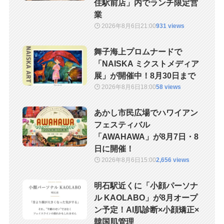
住駅前店」内でランチ限定営
業
2026年8月6日
21:00
931 views
舞子海上プロムナードで
「NAISKA ミクストメディア
展」が開催中！8月30日まで
2026年8月6日
18:00
58 views
あかし市民広場でハワイアン
フェスティバル
「AWAHAWA」が8月7日・8
日に開催！
2026年8月6日
15:00
2,656 views
明石駅近くに「小顔パーソナ
ル KAOLABO」が8月オープ
ン予定！AI肌診断×小顔矯正×
韓国肌管理