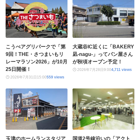
こうべアグリパークで「第
大蔵谷IC近くに「BAKERY
9回！THE・さつまいもリ
凪-nagu-」ってパン屋さん
レーマラソン2026」が10月
が秋頃オープン予定！
25日開催！
2026年7月28日
9:00
4,711 views
2026年7月31日
15:00
559 views
玉津のホームランスタジア
国道2号線沿いの「アクト