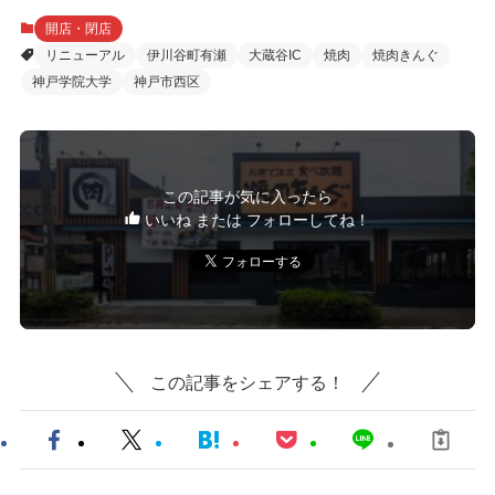
開店・閉店
リニューアル
伊川谷町有瀬
大蔵谷IC
焼肉
焼肉きんぐ
神戸学院大学
神戸市西区
この記事が気に入ったら
いいね または フォローしてね！
この記事をシェアする！