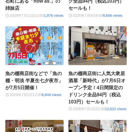
石町にある「now as.」の
ク全品94円（税込103円）
姉妹店
セールも！
2026年7月11日
12:00
1,976 views
2026年7月8日
9:00
9,608 views
魚の棚商店街などで「魚の
魚の棚商店街に人気大衆居
棚・明淡 半夏生七夕夜市」
酒屋「新時代」が7月6日オ
が7月5日開催！
ープン予定！4日間限定の
ドリンク全品94円（税込
2026年7月2日
12:00
6,844 views
103円）セールも！
2026年7月1日
21:00
12,622 views