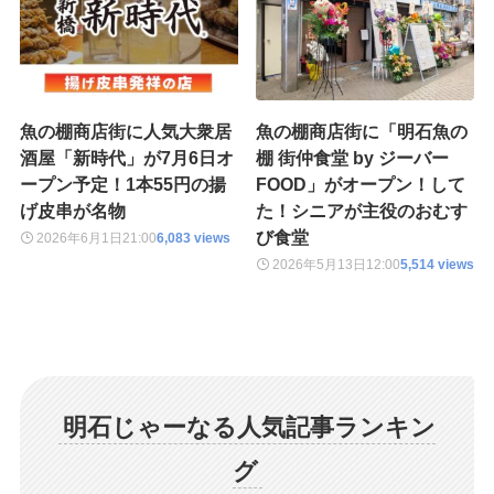
魚の棚商店街に人気大衆居
魚の棚商店街に「明石魚の
酒屋「新時代」が7月6日オ
棚 街仲食堂 by ジーバー
ープン予定！1本55円の揚
FOOD」がオープン！して
げ皮串が名物
た！シニアが主役のおむす
び食堂
2026年6月1日
21:00
6,083 views
2026年5月13日
12:00
5,514 views
明石じゃーなる人気記事ランキン
グ