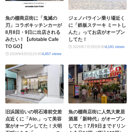
魚の棚商店街に「鬼滅の
ジェノバライン乗り場近く
刃」コラボキッチンカーが
に「鉄板ステーキ ミートし
8月8日・9日に出店される
んた」ってお店がオープン
みたい！【ufotable Cafe
してた！
TO GO】
2026年7月29日
9:00
4,191 views
2026年8月5日
15:00
4,457 views
旧浜国沿いの明石港前交差
魚の棚商店街に人気大衆居
点近くに「Ato.」って美容
酒屋「新時代」がオープン
室がオープンしてた！大明
してた！7月9日までドリン