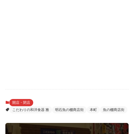
開店・閉店
こだわりの和洋食器 雅
明石魚の棚商店街
本町
魚の棚商店街