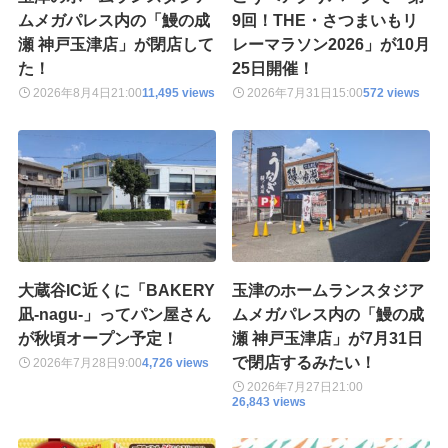
ムメガパレス内の「鰻の成
9回！THE・さつまいもリ
瀬 神戸玉津店」が閉店して
レーマラソン2026」が10月
た！
25日開催！
2026年8月4日
21:00
11,495 views
2026年7月31日
15:00
572 views
大蔵谷IC近くに「BAKERY
玉津のホームランスタジア
凪-nagu-」ってパン屋さん
ムメガパレス内の「鰻の成
が秋頃オープン予定！
瀬 神戸玉津店」が7月31日
で閉店するみたい！
2026年7月28日
9:00
4,726 views
2026年7月27日
21:00
26,843 views