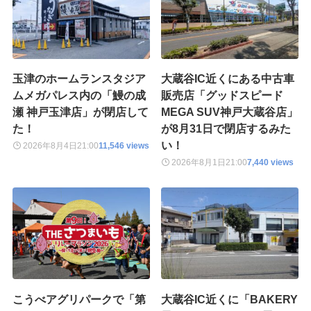
玉津のホームランスタジア
大蔵谷IC近くにある中古車
ムメガパレス内の「鰻の成
販売店「グッドスピード
瀬 神戸玉津店」が閉店して
MEGA SUV神戸大蔵谷店」
た！
が8月31日で閉店するみた
い！
2026年8月4日
21:00
11,546 views
2026年8月1日
21:00
7,440 views
こうべアグリパークで「第
大蔵谷IC近くに「BAKERY