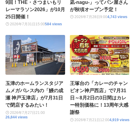
9回！THE・さつまいもリ
凪-nagu-」ってパン屋さん
レーマラソン2026」が10月
が秋頃オープン予定！
25日開催！
2026年7月28日
9:00
4,743 views
2026年7月31日
15:00
584 views
玉津のホームランスタジア
王塚台の「カレーのチャン
ムメガパレス内の「鰻の成
ピオン神戸西店」で7月31
瀬 神戸玉津店」が7月31日
日～8月2日の3日間はカレ
で閉店するみたい！
ー特別価格に！13周年大感
謝祭
2026年7月27日
21:00
26,844 views
2026年7月21日
12:00
4,919 views