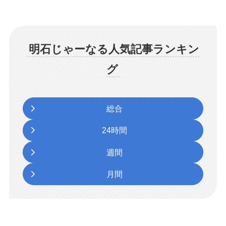
明石じゃーなる人気記事ランキン
グ
総合
24時間
週間
月間