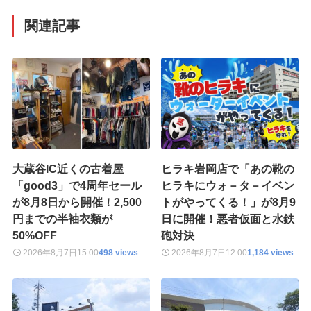
関連記事
大蔵谷IC近くの古着屋
ヒラキ岩岡店で「あの靴の
「good3」で4周年セール
ヒラキにウォ－タ－イベン
が8月8日から開催！2,500
トがやってくる！」が8月9
円までの半袖衣類が
日に開催！悪者仮面と水鉄
50%OFF
砲対決
2026年8月7日
15:00
498 views
2026年8月7日
12:00
1,184 views