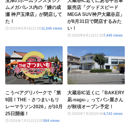
玉津のホームランスタジア
大蔵谷IC近くにある中古車
ムメガパレス内の「鰻の成
販売店「グッドスピード
瀬 神戸玉津店」が閉店して
MEGA SUV神戸大蔵谷店」
た！
が8月31日で閉店するみた
い！
2026年8月4日
21:00
11,546 views
2026年8月1日
21:00
7,440 views
こうべアグリパークで「第
大蔵谷IC近くに「BAKERY
9回！THE・さつまいもリ
凪-nagu-」ってパン屋さん
レーマラソン2026」が10月
が秋頃オープン予定！
25日開催！
2026年7月28日
9:00
4,743 views
2026年7月31日
15:00
584 views