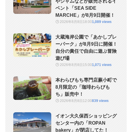
やジャムなどが販売されるイ
ベント「SEA SIDE
MARCHE」が8月9日開催！
2026年8月8日
18:00
1,089 views
大蔵海岸公園で「あかしプレ
ーパーク」が8月9日に開催！
自分の責任で自由に遊ぶ冒険
遊び場
2026年8月8日
15:00
1,071 views
本わらびもち専門店蕨小町で
8月限定の「珈琲わらびも
ち」販売中！
2026年8月8日
12:00
839 views
イオン大久保西ショッピング
センター内の「ROPAN
bakery」が閉店してた！