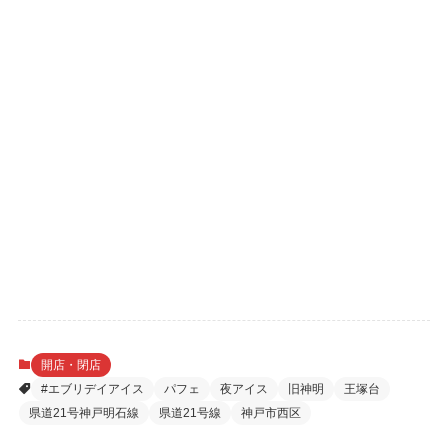
開店・閉店
#エブリデイアイス
パフェ
夜アイス
旧神明
王塚台
県道21号神戸明石線
県道21号線
神戸市西区