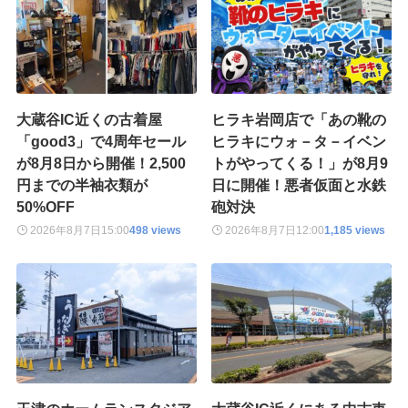
大蔵谷IC近くの古着屋
ヒラキ岩岡店で「あの靴の
「good3」で4周年セール
ヒラキにウォ－タ－イベン
が8月8日から開催！2,500
トがやってくる！」が8月9
円までの半袖衣類が
日に開催！悪者仮面と水鉄
50%OFF
砲対決
2026年8月7日
15:00
498 views
2026年8月7日
12:00
1,185 views