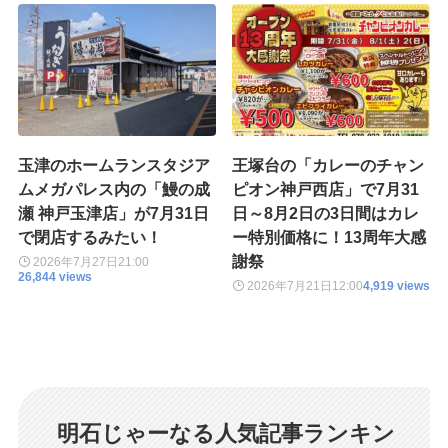
玉津のホームランスタジア
王塚台の「カレーのチャン
ムメガパレス内の「鰻の成
ピオン神戸西店」で7月31
瀬 神戸玉津店」が7月31日
日～8月2日の3日間はカレ
で閉店するみたい！
ー特別価格に！13周年大感
謝祭
2026年7月27日
21:00
26,844 views
2026年7月21日
12:00
4,919 views
明石じゃーなる人気記事ランキン