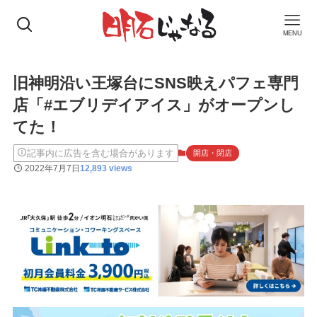
MENU
旧神明沿い王塚台にSNS映えパフェ専門
店「#エブリデイアイス」がオープンし
てた！
記事内に広告を含む場合があります
開店・閉店
2022年7月7日
12,893 views