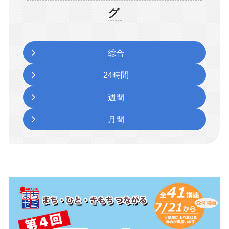
グ
総合
24時間
週間
月間