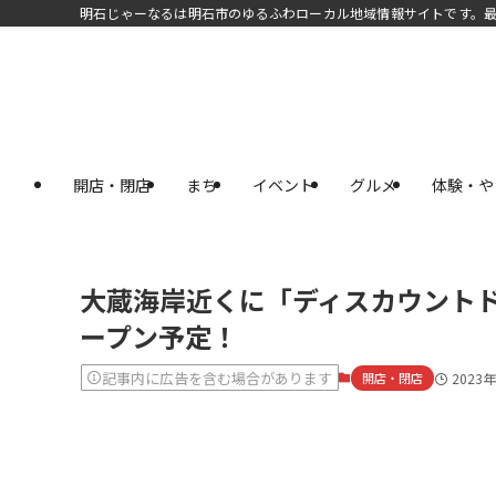
明石じゃーなるは明石市のゆるふわローカル地域情報サイトです。
開店・閉店
まち
イベント
グルメ
体験・や
大蔵海岸近くに「ディスカウントド
ープン予定！
記事内に広告を含む場合があります
開店・閉店
2023