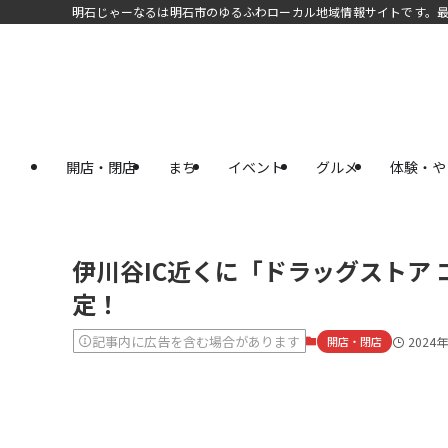
明石じゃーなるは明石市のゆるふわローカル地域情報サイトです。
開店・閉店
まち
イベント
グルメ
体験・や
伊川谷IC近くに「ドラッグストア 
定！
記事内に広告を含む場合があります
開店・閉店
2024