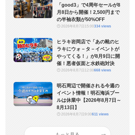
「good3」で4周年セールが8
月8日から開催！2,500円まで
の半袖衣類が50%OFF
2026年8月7日
15:00
334 views
ヒラキ岩岡店で「あの靴のヒ
ラキにウォ－タ－イベントが
やってくる！」が8月9日に開
催！悪者仮面と水鉄砲対決
2026年8月7日
12:00
668 views
明石周辺で開催される今週の
イベント情報！明石海浜プー
ルは休業中【2026年8月7日～
8月13日】
2026年8月7日
9:00
611 views
もっと見る