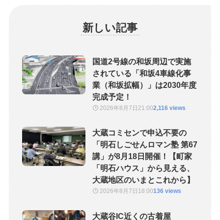
新しい記事
国道2号線の和坂周辺で実施
されている「和坂4車線化事
業（和坂拡幅）」は2030年度
完成予定！
2026年8月7日
21:00
2,116 views
大蔵コミセンで申込不要の
「明石しごせんロマン塾 第67
講」が8月18日開催！【町家
「明石ハウス」から見える、
大蔵地区のいまとこれから】
2026年8月7日
18:00
136 views
大蔵谷IC近くの古着屋