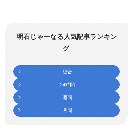
明石じゃーなる人気記事ランキン
グ
総合
24時間
週間
月間