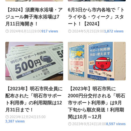
【2024】須磨海水浴場・ア
6月3日から市内各地で「ト
ジュール舞子海水浴場は7
ライやる・ウィーク」スタ
月11日海開き！
ート！【2024】
2024年6月11日
9:00
917 views
2024年5月23日
9:00
1,872 views
【2023年】明石市民全員に
【2023年】明石市民に
配布された「明石市サポー
2000円分交付される「明石
ト利用券」の利用期限は12
市サポート利用券」は9月
月31日まで！
下旬から順次発送！利用期
間は10月～12月
2023年12月24日
15:00
3,387 views
2023年9月24日
18:00
8,597 views