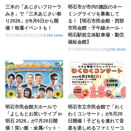
三木の「あじさいフローラ
明石市が市内5施設のネー
みき」で「三木あじさい祭
ミングライツを募集して
り2026」が6月6日から開
る！【明石市民会館・西部
催！毎週イベントも！
市民会館・子午線ホール・
明石駅前立体駐車場・勤労
2026年5月29日
12:00
3,784 views
福祉会館】
2026年5月26日
21:00
1,216 views
明石市民会館大ホールで
明石市立市民会館で「わく
「よしもとお笑いライブ in
わくコンサート」が6月28
明石 2026」が7月26日開
日開催！子どもを連れて音
催！笑い飯・金属バット・
楽を楽しめるファミリーコ