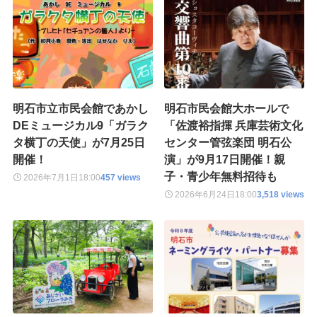
明石市立市民会館であかし
明石市民会館大ホールで
DEミュージカル9「ガラク
「佐渡裕指揮 兵庫芸術文化
タ横丁の天使」が7月25日
センター管弦楽団 明石公
開催！
演」が9月17日開催！親
子・青少年無料招待も
2026年7月1日
18:00
457 views
2026年6月24日
18:00
3,518 views