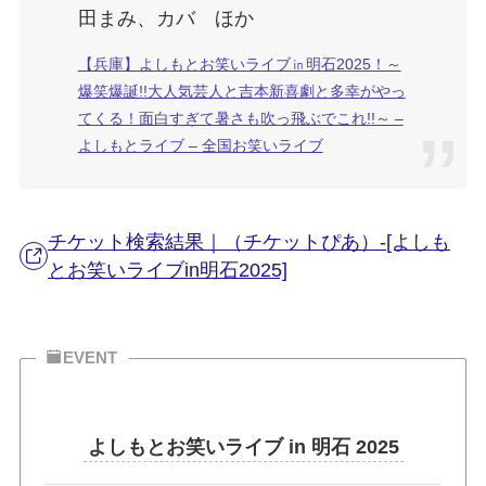
田まみ、カバ ほか
【兵庫】よしもとお笑いライブ㏌明石2025！～
爆笑爆誕!!大人気芸人と吉本新喜劇と多幸がやっ
てくる！面白すぎて暑さも吹っ飛ぶでこれ!!～ –
よしもとライブ – 全国お笑いライブ
チケット検索結果｜（チケットぴあ）-[よしも
とお笑いライブin明石2025]
EVENT
よしもとお笑いライブ in 明石 2025