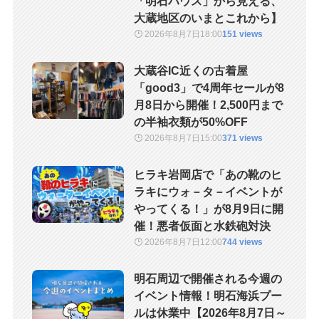
「明石ハウス」から見える、
大蔵地区のいまとこれから】
2026年8月7日
18:00
151 views
大蔵谷IC近くの古着屋
「good3」で4周年セールが8
月8日から開催！2,500円まで
の半袖衣類が50%OFF
2026年8月7日
15:00
371 views
ヒラキ岩岡店で「あの靴のヒ
ラキにウォ－タ－イベントが
やってくる！」が8月9日に開
催！悪者仮面と水鉄砲対決
2026年8月7日
12:00
744 views
明石周辺で開催される今週の
イベント情報！明石海浜プー
ルは休業中【2026年8月7日～