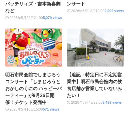
バッテリィズ・吉本新喜劇
ンサート
など
2026年5月12日
18:00
2,002 views
2026年5月23日
21:00
5,079 views
明石市民会館でしまじろう
【追記：特定日に不定期営
コンサート「しまじろうと
業中】明石市民会館内の飲
おかしのくにの ハッピーパ
食店舗が営業していないみ
ーティー」が9月26日開
たい！
催！チケット発売中
2026年5月7日
22:50
9,488 views
2026年5月10日
15:00
571 views