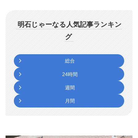
明石じゃーなる人気記事ランキン
グ
総合
24時間
週間
月間