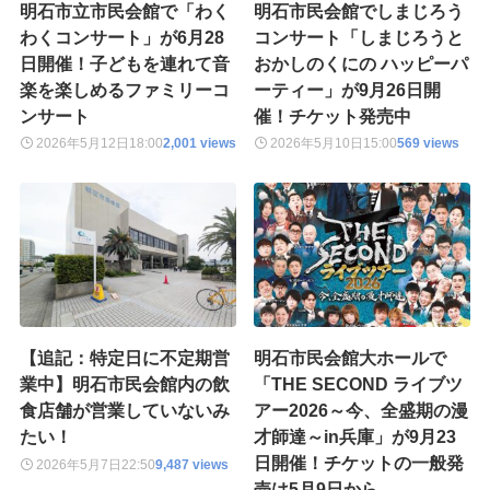
明石市立市民会館で「わく
明石市民会館でしまじろう
わくコンサート」が6月28
コンサート「しまじろうと
日開催！子どもを連れて音
おかしのくにの ハッピーパ
楽を楽しめるファミリーコ
ーティー」が9月26日開
ンサート
催！チケット発売中
2026年5月12日
18:00
2,001 views
2026年5月10日
15:00
569 views
【追記：特定日に不定期営
明石市民会館大ホールで
業中】明石市民会館内の飲
「THE SECOND ライブツ
食店舗が営業していないみ
アー2026～今、全盛期の漫
たい！
才師達～in兵庫」が9月23
日開催！チケットの一般発
2026年5月7日
22:50
9,487 views
売は5月9日から