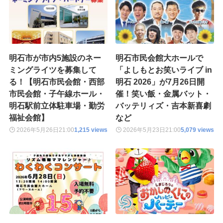
明石市が市内5施設のネー
明石市民会館大ホールで
ミングライツを募集して
「よしもとお笑いライブ in
る！【明石市民会館・西部
明石 2026」が7月26日開
市民会館・子午線ホール・
催！笑い飯・金属バット・
明石駅前立体駐車場・勤労
バッテリィズ・吉本新喜劇
福祉会館】
など
2026年5月26日
21:00
1,215 views
2026年5月23日
21:00
5,079 views