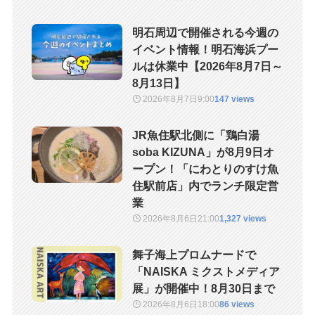
明石周辺で開催される今週の
イベント情報！明石海浜プー
ルは休業中【2026年8月7日～
8月13日】
2026年8月7日
9:00
147 views
JR魚住駅北側に「鶏白湯
soba KIZUNA」が8月9日オ
ープン！「にわとりのすけ魚
住駅前店」内でランチ限定営
業
2026年8月6日
21:00
1,327 views
舞子海上プロムナードで
「NAISKA ミクストメディア
展」が開催中！8月30日まで
2026年8月6日
18:00
86 views