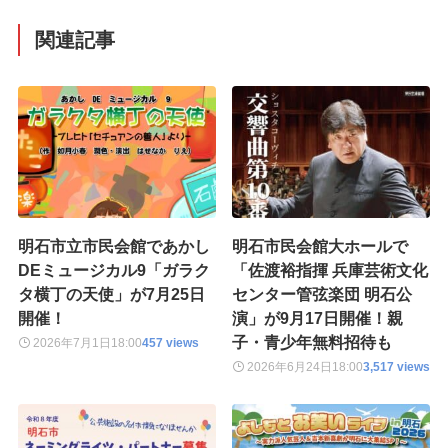
関連記事
明石市立市民会館であかし
明石市民会館大ホールで
DEミュージカル9「ガラク
「佐渡裕指揮 兵庫芸術文化
タ横丁の天使」が7月25日
センター管弦楽団 明石公
開催！
演」が9月17日開催！親
子・青少年無料招待も
2026年7月1日
18:00
457 views
2026年6月24日
18:00
3,517 views